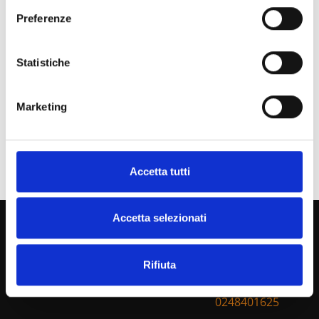
Preferenze
Statistiche
Marketing
Accetta tutti
Accetta selezionati
BOTTA
Contact Us!
EcoPackaging
Rifiuta
Phone:
+39
0248401625