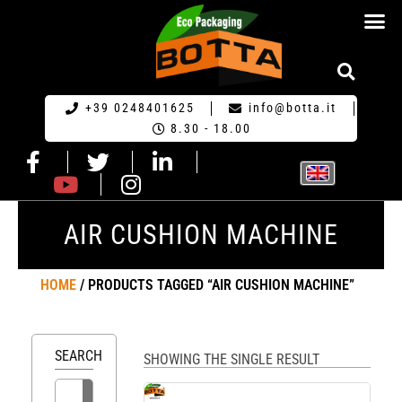
ECO PACKA
REQUEST FOR QU
+39 0248401625
info@botta.it
8.30 - 18.00
AIR CUSHION MACHINE
HOME
/ PRODUCTS TAGGED “AIR CUSHION MACHINE”
SEARCH
SHOWING THE SINGLE RESULT