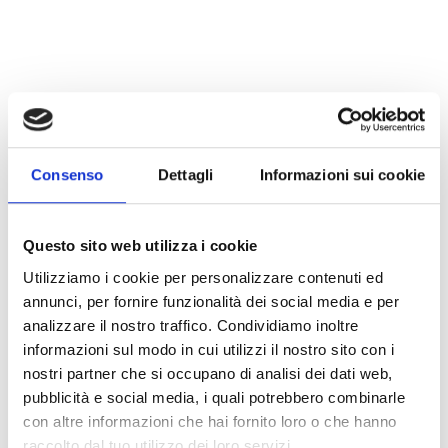
Frequently Asked Questions – BOTTA
Consenso
Dettagli
Informazioni sui cookie
EcoPackaging
Questo sito web utilizza i cookie
Do you offer sustainable packaging quotes under EXW, DAP or DDP terms?
Utilizziamo i cookie per personalizzare contenuti ed
Can I get eco-packaging samples for testing if I'm outside Italy?
annunci, per fornire funzionalità dei social media e per
analizzare il nostro traffico. Condividiamo inoltre
What are the available packaging dimensions? Do you offer custom sizes?
informazioni sul modo in cui utilizzi il nostro sito con i
nostri partner che si occupano di analisi dei dati web,
How can I receive a quotation for eco-friendly packaging if I don’t have full details
yet?
pubblicità e social media, i quali potrebbero combinarle
con altre informazioni che hai fornito loro o che hanno
Can I get the product data sheet before placing an order?
raccolto dal tuo utilizzo dei loro servizi.