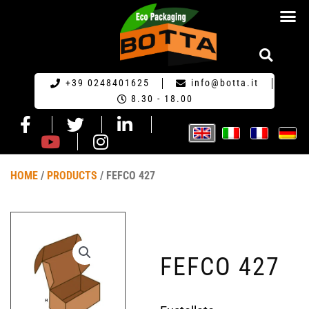
ECO PACKA
REQUEST FOR QU
+39 0248401625
info@botta.it
8.30 - 18.00
HOME
/
PRODUCTS
/ FEFCO 427
FEFCO 427