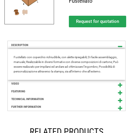
Fustellato
Request for quotation
DESCRIPTION
Fustellato con coperchio richiudibile, con alette ripiegabili; Di facile assemblaggio,
manuale; Realizzabile in diversi formati e con diverse composizioni di cartone; Può
essere realizzato per impilarsi ed andare ad ottimizzare l’ingombro; Possibilità di
personalizzazione attraverso la stampa, sia all’interno che all’esterno.
VIDEO
FEATURING
TECHNICAL INFORMATION
FURTHER INFORMATION
RELATED PRODUCTS