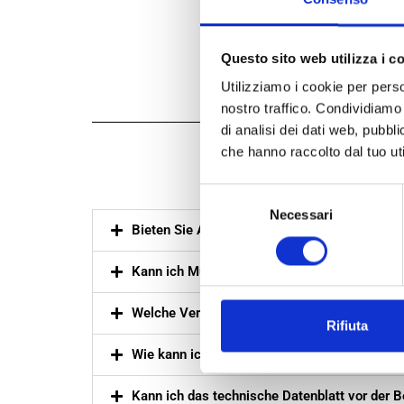
Questo sito web utilizza i c
Utilizziamo i cookie per perso
nostro traffico. Condividiamo 
di analisi dei dati web, pubbl
che hanno raccolto dal tuo uti
Freq
Selezione
Necessari
del
Bieten Sie Angebote für nachhaltige Verpa
consenso
Kann ich Muster von umweltfreundlichen Verp
Welche Verpackungsgrößen sind verfügbar? 
Rifiuta
Wie kann ich ein Angebot für umweltfreundlic
Kann ich das technische Datenblatt vor der B