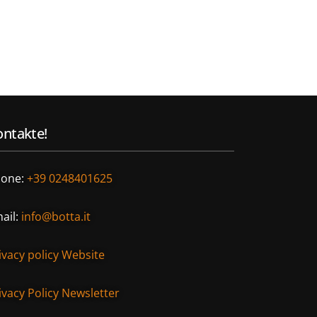
ntakte!
one:
+39 0248401625
ail:
info@botta.it
ivacy policy Website
ivacy Policy Newsletter