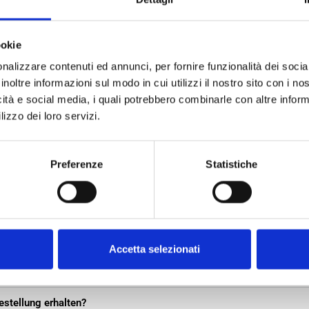
ookie
nalizzare contenuti ed annunci, per fornire funzionalità dei socia
inoltre informazioni sul modo in cui utilizzi il nostro sito con i n
icità e social media, i quali potrebbero combinarle con altre inform
lizzo dei loro servizi.
uently Asked Questions – BOTTA EcoPack
Preferenze
Statistiche
ckungen gemäß EXW-, DAP- oder DDP-Konditionen an?
ackungen zum Testen erhalten, wenn ich mich außerhalb Italiens b
Bieten Sie Sondergrößen an?
Accetta selezionati
he Verpackungen erhalten, wenn ich noch nicht alle Details habe?
estellung erhalten?