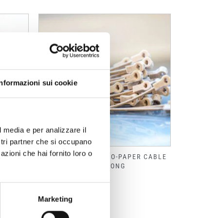
Informazioni sui cookie
l media e per analizzare il
ostri partner che si occupano
azioni che hai fornito loro o
FIBRESTRAP® – ECO-PAPER CABLE
PE
TIE STRONG
Marketing