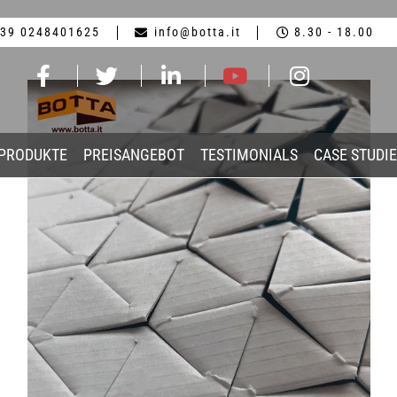
39 0248401625
info@botta.it
8.30 - 18.00
-PRODUKTE
PREISANGEBOT
TESTIMONIALS
CASE STUDI
ft-botta