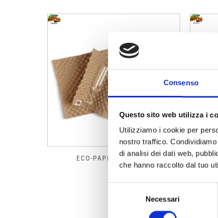
Consenso
Questo sito web utilizza i c
Utilizziamo i cookie per perso
nostro traffico. Condividiamo 
di analisi dei dati web, pubbl
PA
ECO-PAPERBUBBLE®
che hanno raccolto dal tuo uti
Selezione
Necessari
del
consenso