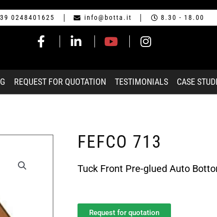
39 0248401625
info@botta.it
8.30 - 18.00
NG
REQUEST FOR QUOTATION
TESTIMONIALS
CASE STUD
FEFCO 713
Tuck Front Pre-glued Auto Bott
Request for quotation