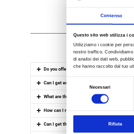
Consenso
Questo sito web utilizza i c
Utilizziamo i cookie per perso
Freq
nostro traffico. Condividiamo 
di analisi dei dati web, pubbl
che hanno raccolto dal tuo uti
Do you offer sustainable packaging quotes 
Selezione
Can I get eco-packaging samples for testing if
Necessari
del
consenso
What are the available packaging dimensions
How can I receive a quotation for eco-friendly 
Rifiuta
Can I get the product data sheet before placi