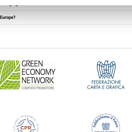
packaging orders?
 Europe?