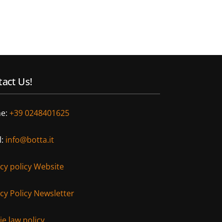
act Us!
e:
+39 0248401625
l:
info@botta.it
acy policy Website
cy Policy Newsletter
e law policy