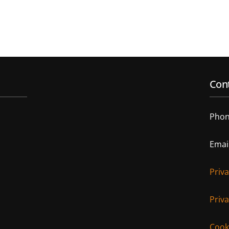
Cont
Phon
Emai
Priv
Priva
Cooki