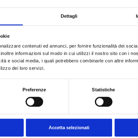
Dettagli
ookie
nalizzare contenuti ed annunci, per fornire funzionalità dei socia
uently Asked Questions – BOTTA EcoPack
inoltre informazioni sul modo in cui utilizzi il nostro sito con i n
icità e social media, i quali potrebbero combinarle con altre inform
lizzo dei loro servizi.
under EXW, DAP or DDP terms?
 I'm outside Italy?
Preferenze
Statistiche
? Do you offer custom sizes?
packaging if I don’t have full details yet?
Accetta selezionati
ng an order?