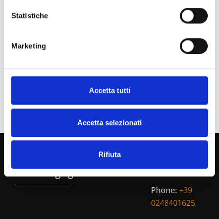
Statistiche
Marketing
Accetta tutti
Accetta selezionati
Rifiuta
Botta
Kontakte!
EcoPackaging
Phone:
+39
0248401625