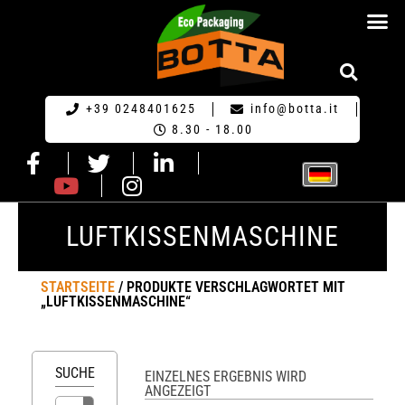
HOME GERM
+39 0248401625
info@botta.it
8.30 - 18.00
LUFTKISSENMASCHINE
STARTSEITE
/ PRODUKTE VERSCHLAGWORTET MIT
„LUFTKISSENMASCHINE“
SUCHE
EINZELNES ERGEBNIS WIRD
ANGEZEIGT