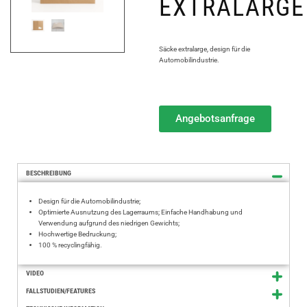
EXTRALARGE
Säcke extralarge, design für die
Automobilindustrie.
Angebotsanfrage
BESCHREIBUNG
Design für die Automobilindustrie;
Optimierte Ausnutzung des Lagerraums; Einfache Handhabung und
Verwendung aufgrund des niedrigen Gewichts;
Hochwertige Bedruckung;
100 % recyclingfähig.
VIDEO
FALLSTUDIEN/FEATURES