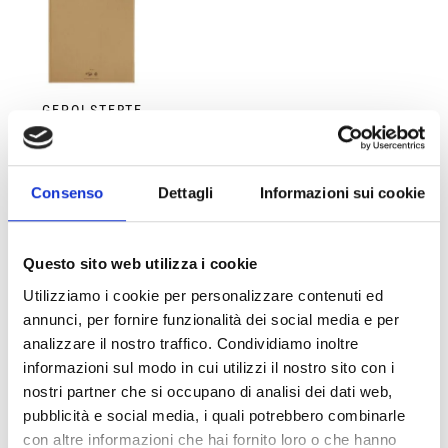
GEPOLSTERTE
BRIEFUMSCHLÄGE
MIT WELLPAPPE
Consenso
Dettagli
Informazioni sui cookie
Questo sito web utilizza i cookie
Utilizziamo i cookie per personalizzare contenuti ed
Frequently Asked Questions – BOTTA
annunci, per fornire funzionalità dei social media e per
EcoPackaging
analizzare il nostro traffico. Condividiamo inoltre
informazioni sul modo in cui utilizzi il nostro sito con i
nostri partner che si occupano di analisi dei dati web,
Bieten Sie Angebote für nachhaltige Verpackungen gemäß EXW-, DAP- oder DDP-
Konditionen an?
pubblicità e social media, i quali potrebbero combinarle
con altre informazioni che hai fornito loro o che hanno