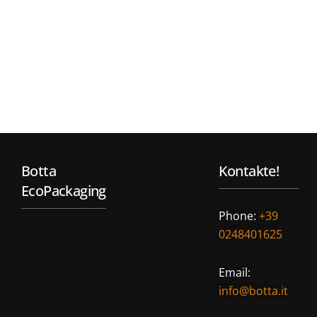
Botta
Kontakte!
EcoPackaging
Phone:
+39
0248401625
Email:
info@botta.it