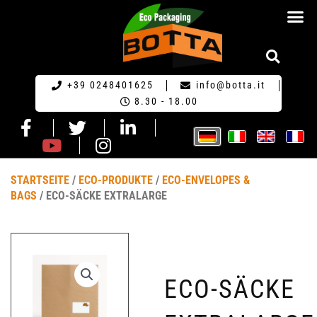
HOME GERM
+39 0248401625
info@botta.it
8.30 - 18.00
STARTSEITE
/
ECO-PRODUKTE
/
ECO-ENVELOPES &
BAGS
/ ECO-SÄCKE EXTRALARGE
ECO-SÄCKE