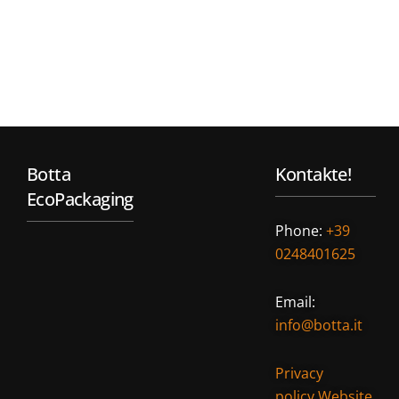
Botta
Kontakte!
EcoPackaging
Phone:
+39
0248401625
Email:
info@botta.it
Privacy
policy Website