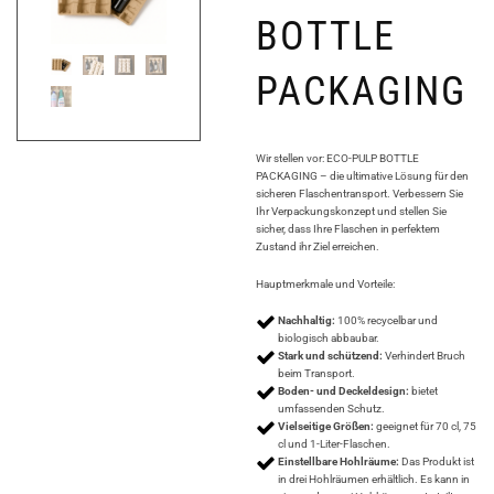
BOTTLE
PACKAGING
Wir stellen vor: ECO-PULP BOTTLE
PACKAGING – die ultimative Lösung für den
sicheren Flaschentransport. Verbessern Sie
Ihr Verpackungskonzept und stellen Sie
sicher, dass Ihre Flaschen in perfektem
Zustand ihr Ziel erreichen.
Hauptmerkmale und Vorteile:
Nachhaltig:
100% recycelbar und
biologisch abbaubar.
Stark und schützend:
Verhindert Bruch
beim Transport.
Boden- und Deckeldesign:
bietet
umfassenden Schutz.
Vielseitige Größen:
geeignet für 70 cl, 75
cl und 1-Liter-Flaschen.
Einstellbare Hohlräume:
Das Produkt ist
in drei Hohlräumen erhältlich. Es kann in