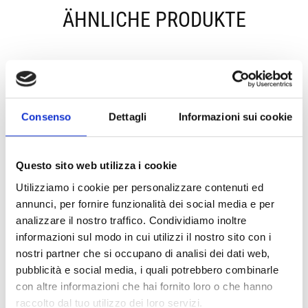
ÄHNLICHE PRODUKTE
Consenso
Dettagli
Informazioni sui cookie
ECO-SINGLE
FLEXI-HEX®
BOTTLE
PINCH TOP
Questo sito web utilizza i cookie
BOX
Utilizziamo i cookie per personalizzare contenuti ed
ECO-MUSHROOM
annunci, per fornire funzionalità dei social media e per
FLASCHENVERPACKUNG
analizzare il nostro traffico. Condividiamo inoltre
informazioni sul modo in cui utilizzi il nostro sito con i
nostri partner che si occupano di analisi dei dati web,
pubblicità e social media, i quali potrebbero combinarle
con altre informazioni che hai fornito loro o che hanno
raccolto dal tuo utilizzo dei loro servizi.