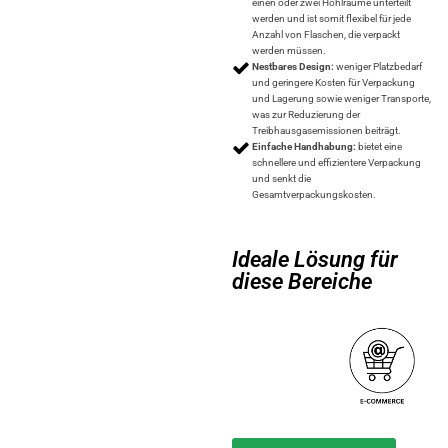
einen oder zwei Hohlräume unterteilt
werden und ist somit flexibel für jede
Anzahl von Flaschen, die verpackt
werden müssen.
Nestbares Design:
weniger Platzbedarf
und geringere Kosten für Verpackung
und Lagerung sowie weniger Transporte,
was zur Reduzierung der
Treibhausgasemissionen beiträgt.
Einfache Handhabung:
bietet eine
schnellere und effizientere Verpackung
und senkt die
Gesamtverpackungskosten.
Ideale Lösung für
diese Bereiche