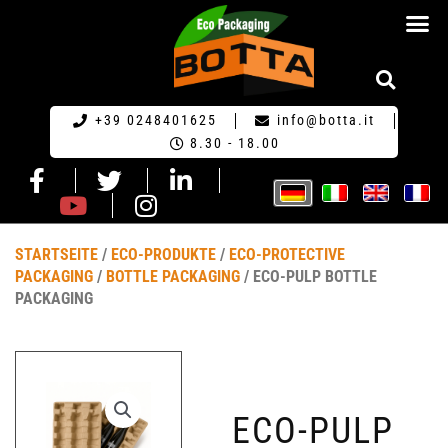
HOME GERM
+39 0248401625
info@botta.it
8.30 - 18.00
STARTSEITE
/
ECO-PRODUKTE
/
ECO-PROTECTIVE
PACKAGING
/
BOTTLE PACKAGING
/ ECO-PULP BOTTLE
PACKAGING
ECO-PULP