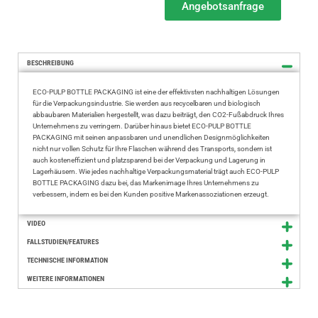
Angebotsanfrage
BESCHREIBUNG
ECO-PULP BOTTLE PACKAGING ist eine der effektivsten nachhaltigen Lösungen
für die Verpackungsindustrie. Sie werden aus recycelbaren und biologisch
abbaubaren Materialien hergestellt, was dazu beiträgt, den CO2-Fußabdruck Ihres
Unternehmens zu verringern. Darüber hinaus bietet ECO-PULP BOTTLE
PACKAGING mit seinen anpassbaren und unendlichen Designmöglichkeiten
nicht nur vollen Schutz für Ihre Flaschen während des Transports, sondern ist
auch kosteneffizient und platzsparend bei der Verpackung und Lagerung in
Lagerhäusern. Wie jedes nachhaltige Verpackungsmaterial trägt auch ECO-PULP
BOTTLE PACKAGING dazu bei, das Markenimage Ihres Unternehmens zu
verbessern, indem es bei den Kunden positive Markenassoziationen erzeugt.
VIDEO
FALLSTUDIEN/FEATURES
TECHNISCHE INFORMATION
WEITERE INFORMATIONEN