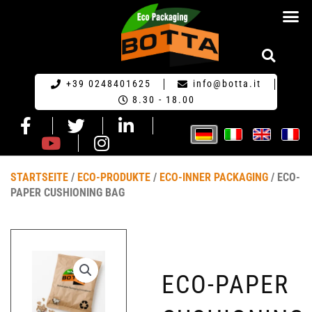
HOME GERM
+39 0248401625
info@botta.it
8.30 - 18.00
STARTSEITE
/
ECO-PRODUKTE
/
ECO-INNER PACKAGING
/ ECO-
PAPER CUSHIONING BAG
ECO-PAPER