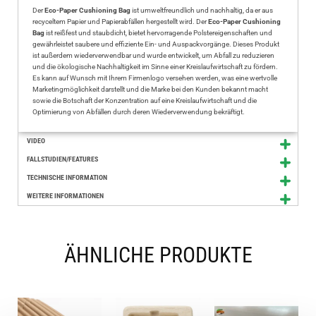
Der
Eco-Paper Cushioning Bag
ist umweltfreundlich und nachhaltig, da er aus
recyceltem Papier und Papierabfällen hergestellt wird. Der
Eco-Paper Cushioning
Bag
ist reißfest und staubdicht, bietet hervorragende Polstereigenschaften und
gewährleistet saubere und effiziente Ein- und Auspackvorgänge. Dieses Produkt
ist außerdem wiederverwendbar und wurde entwickelt, um Abfall zu reduzieren
und die ökologische Nachhaltigkeit im Sinne einer Kreislaufwirtschaft zu fördern.
Es kann auf Wunsch mit Ihrem Firmenlogo versehen werden, was eine wertvolle
Marketingmöglichkeit darstellt und die Marke bei den Kunden bekannt macht
sowie die Botschaft der Konzentration auf eine Kreislaufwirtschaft und die
Optimierung von Abfällen durch deren Wiederverwendung bekräftigt.
VIDEO
FALLSTUDIEN/FEATURES
TECHNISCHE INFORMATION
WEITERE INFORMATIONEN
ÄHNLICHE PRODUKTE