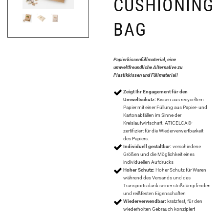
CUSHIONING
BAG
Papierkissenfüllmaterial, eine
umweltfreundliche Alternative zu
Plastikkissen und Füllmaterial!
Zeigt Ihr Engagement für den
Umweltschutz:
Kissen aus recyceltem
Papier mit einer Füllung aus Papier- und
Kartonabfällen im Sinne der
Kreislaufwirtschaft. ATICELCA®-
zertifiziert für die Wiederverwertbarkeit
des Papiers.
Individuell gestaltbar:
verschiedene
Größen und die Möglichkeit eines
individuellen Aufdrucks
Hoher Schutz:
Hoher Schutz für Waren
während des Versands und des
Transports dank seiner stoßdämpfenden
und reißfesten Eigenschaften
Wiederverwendbar:
kratzfest, für den
wiederholten Gebrauch konzipiert