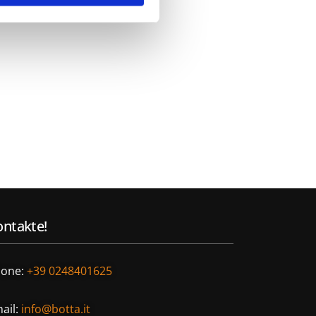
ntakte!
one:
+39 0248401625
ail:
info@botta.it