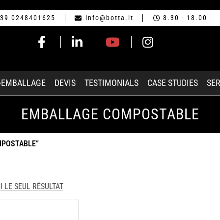
39 0248401625
info@botta.it
8.30 - 18.00
-EMBALLAGE
DEVIS
TESTIMONIALS
CASE STUDIES
SER
EMBALLAGE COMPOSTABLE
MPOSTABLE”
I LE SEUL RÉSULTAT