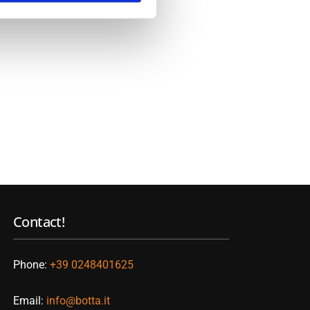
Contact!
Phone:
+39 0248401625
Email:
info@botta.it