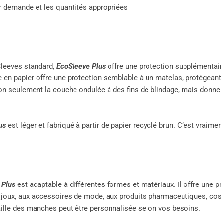
r demande et les quantités appropriées
Sleeves standard,
EcoSleeve Plus
offre une protection supplémentai
e en papier offre une protection semblable à un matelas, protégeant
e non seulement la couche ondulée à des fins de blindage, mais donn
us
est léger et fabriqué à partir de papier recyclé brun. C’est vraim
 Plus
est adaptable à différentes formes et matériaux. Il offre une 
 bijoux, aux accessoires de mode, aux produits pharmaceutiques, co
taille des manches peut être personnalisée selon vos besoins.