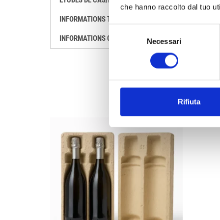
che hanno raccolto dal tuo uti
INFORMATIONS TECHNIQUES
Selezione
INFORMATIONS COMPLÉMENTAIRES
Necessari
del
consenso
Rifiuta