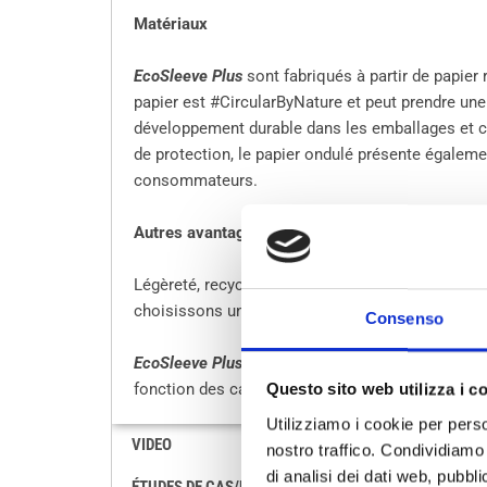
Matériaux
EcoSleeve Plus
sont fabriqués à partir de papier 
papier est #CircularByNature et peut prendre une
développement durable dans les emballages et c
de protection, le papier ondulé présente égalemen
consommateurs.
Autres avantages
Légèreté, recyclabilité et biodégradabilité font
choisissons un matériau à base de papier pour l
Consenso
EcoSleeve Plus
convient à la conception d’emball
fonction des caractéristiques de vos produits, p
Questo sito web utilizza i c
Utilizziamo i cookie per perso
VIDEO
nostro traffico. Condividiamo 
di analisi dei dati web, pubbl
ÉTUDES DE CAS/FONCTIONNALITÉS