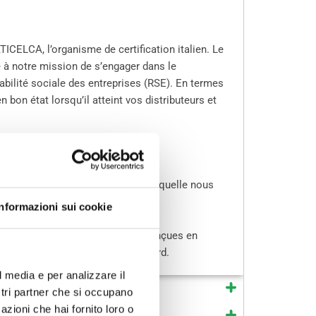
TICELCA, l’organisme de certification italien. Le
e à notre mission de s’engager dans le
ilité sociale des entreprises (RSE). En termes
 bon état lorsqu’il atteint vos distributeurs et
leeve Plus
. C’est la raison pour laquelle nous
Informazioni sui cookie
a couleur peuvent également être conçues en
à nos Eco-Sleeves en papier standard.
l media e per analizzare il
ostri partner che si occupano
azioni che hai fornito loro o