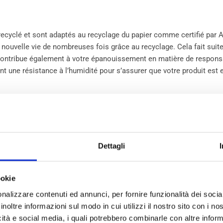
recyclé et sont adaptés au recyclage du papier comme certifié par A
 nouvelle vie de nombreuses fois grâce au recyclage. Cela fait suit
ontribue également à votre épanouissement en matière de responsab
t une résistance à l’humidité pour s’assurer que votre produit est en
 partie des superbes caractéristiques du papier ondulé rembourré
EcoS
a plupart de nos solutions d’emballage écologique.
Dettagli
age car il a une surface de papier plate imprimable. La taille et l
our des quantités adaptées. C’est une solution alternative valable 
ookie
nalizzare contenuti ed annunci, per fornire funzionalità dei socia
inoltre informazioni sul modo in cui utilizzi il nostro sito con i n
icità e social media, i quali potrebbero combinarle con altre inform