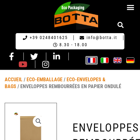
ECO-EMBA
+39 0248401625
info@botta.it
8.30 - 18.00
ACCUEIL
/
ECO-EMBALLAGE
/
ECO-ENVELOPES &
BAGS
/ ENVELOPPES REMBOURRÉES EN PAPIER ONDULÉ
ENVELOPPES