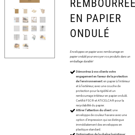
REMBOURRÉ
EN PAPIER
ONDULÉ
Enveloppes en papier avec rembourrage en
papier ondulé pour envoyer vos produits dans un
emballage durable!
Démontrez à vos clients votre
engagement en faveur de la protection
de l’environnement
: en papier à l’intérieur
et à l’extérieur, avec une couche de
protection pour la rigidité et un
rembourrage intérieur en papier ondulé.
Certifié FSC® et ATICELCA® pour la
recyclabilité du papier.
Attirer l’attention du client
: une
enveloppe de couleur havane avec une
option d’impression qui se distingue
immédiatement des enveloppes en
plastique standard.
Optimisation de la chaîne logistique: