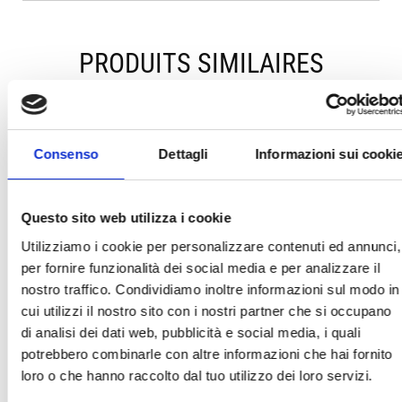
PRODUITS SIMILAIRES
Consenso
Dettagli
Informazioni sui cooki
Questo sito web utilizza i cookie
ECO WALLET
ECO-
ECO-POCHETTE
Utilizziamo i cookie per personalizzare contenuti ed annunci,
DEMI-PAPIER
TRANSPARENT
POUR
per fornire funzionalità dei social media e per analizzare il
PAPER POLYBAG
DOCUMENTS /
ECO-DOCUMENT
nostro traffico. Condividiamo inoltre informazioni sul modo in
POCKET
cui utilizzi il nostro sito con i nostri partner che si occupano
di analisi dei dati web, pubblicità e social media, i quali
potrebbero combinarle con altre informazioni che hai fornito
loro o che hanno raccolto dal tuo utilizzo dei loro servizi.