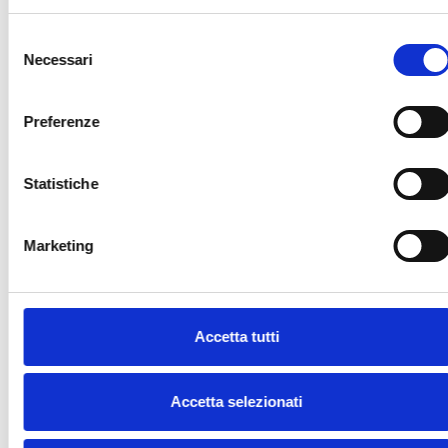
Selezione
Necessari
del
ENVELOPPES
consenso
REMBOURRÉES
AVEC PAPIER
Preferenze
DÉCOUPÉ
Statistiche
Marketing
Frequently Asked Questions – BOTTA
EcoPackaging
Accetta tutti
Proposez-vous des devis pour des emballages durables selon les conditions EXW,
DAP ou DDP ?
Accetta selezionati
Puis-je recevoir des échantillons d’emballages écologiques pour test si je suis en
dehors de l’Italie ?