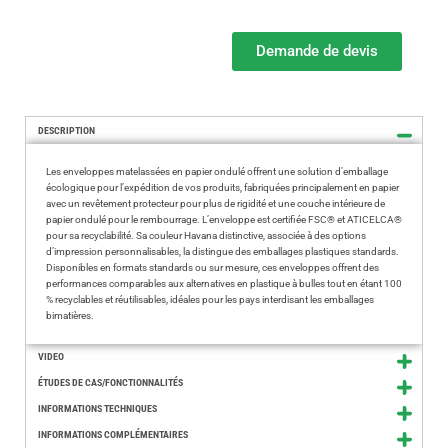
Demande de devis
DESCRIPTION
Les enveloppes matelassées en papier ondulé offrent une solution d’emballage
écologique pour l’expédition de vos produits, fabriquées principalement en papier
avec un revêtement protecteur pour plus de rigidité et une couche intérieure de
papier ondulé pour le rembourrage. L’enveloppe est certifiée FSC® et ATICELCA®
pour sa recyclabilité. Sa couleur Havana distinctive, associée à des options
d’impression personnalisables, la distingue des emballages plastiques standards.
Disponibles en formats standards ou sur mesure, ces enveloppes offrent des
performances comparables aux alternatives en plastique à bulles tout en étant 100
% recyclables et réutilisables, idéales pour les pays interdisant les emballages
bimatières.
VIDEO
ÉTUDES DE CAS/FONCTIONNALITÉS
INFORMATIONS TECHNIQUES
INFORMATIONS COMPLÉMENTAIRES