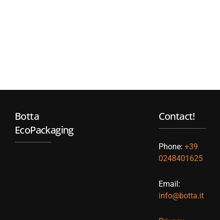
Botta
Contact!
EcoPackaging
Phone:
+39
0248401625
Email:
info@botta.it