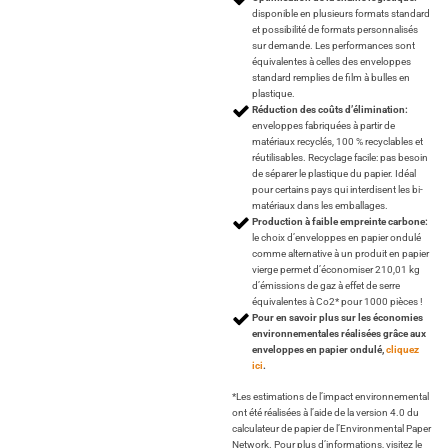
disponible en plusieurs formats standard
et possibilité de formats personnalisés
sur demande. Les performances sont
équivalentes à celles des enveloppes
standard remplies de film à bulles en
plastique.
Réduction des coûts d’élimination:
enveloppes fabriquées à partir de
matériaux recyclés, 100 % recyclables et
réutilisables. Recyclage facile: pas besoin
de séparer le plastique du papier. Idéal
pour certains pays qui interdisent les bi-
matériaux dans les emballages.
Production à faible empreinte carbone:
le choix d’enveloppes en papier ondulé
comme alternative à un produit en papier
vierge permet d’économiser 210,01 kg
d’émissions de gaz à effet de serre
équivalentes à Co2* pour 1000 pièces !
Pour en savoir plus sur les économies
environnementales réalisées grâce aux
enveloppes en papier ondulé,
cliquez
ici
.
*Les estimations de l’impact environnemental
ont été réalisées à l’aide de la version 4.0 du
calculateur de papier de l’Environmental Paper
Network. Pour plus d’informations, visitez le