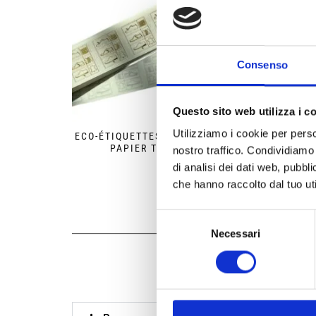
Consenso
Questo sito web utilizza i c
Utilizziamo i cookie per perso
ECO-ÉTIQUETTES PROTECTRICES EN
FIBRE
PAPIER TRANSPARENT
nostro traffico. Condividiamo 
di analisi dei dati web, pubbl
che hanno raccolto dal tuo uti
Selezione
Necessari
del
consenso
Freq