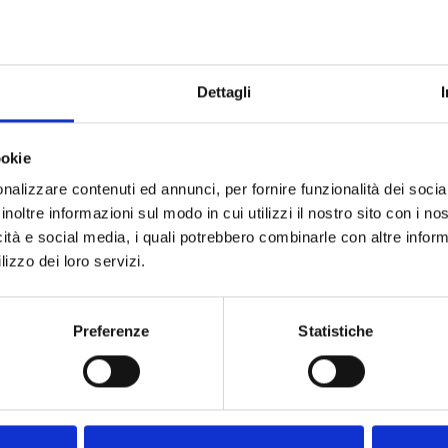
Dettagli
ookie
nalizzare contenuti ed annunci, per fornire funzionalità dei socia
STRAP® – ECO-PAPER CABLE
ECO-PAPER BANDING REIN
TIE STRONG
inoltre informazioni sul modo in cui utilizzi il nostro sito con i n
icità e social media, i quali potrebbero combinarle con altre inform
lizzo dei loro servizi.
Preferenze
Statistiche
uently Asked Questions – BOTTA EcoPack