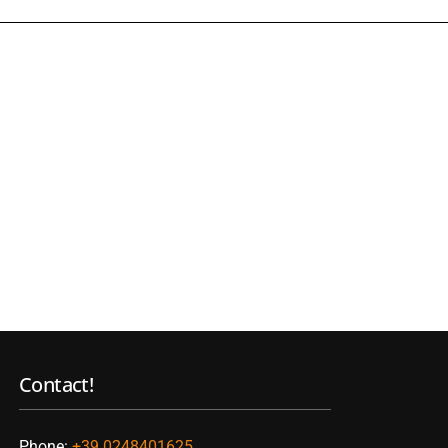
Contact!
Phone:
+39 0248401625