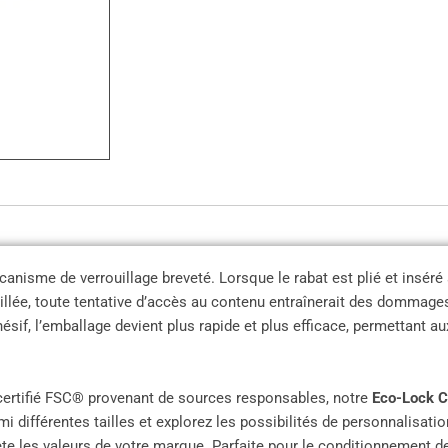
isme de verrouillage breveté. Lorsque le rabat est plié et inséré à t
ouillée, toute tentative d’accès au contenu entraînerait des dommages
ésif, l’emballage devient plus rapide et plus efficace, permettant a
certifié FSC® provenant de sources responsables, notre
Eco-Lock 
i différentes tailles et explorez les possibilités de personnalisati
e les valeurs de votre marque. Parfaite pour le conditionnement de