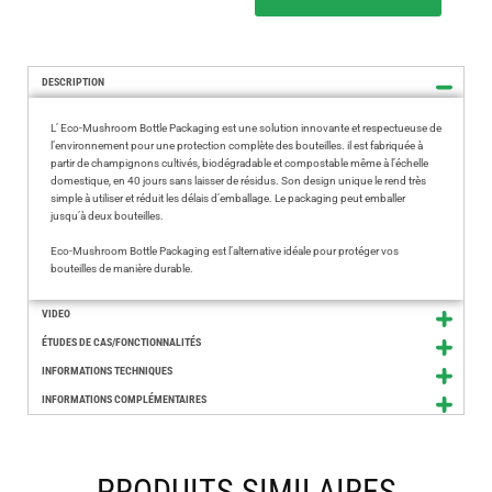
DESCRIPTION
L’ Eco-Mushroom Bottle Packaging est une solution innovante et respectueuse de
l’environnement pour une protection complète des bouteilles. il est fabriquée à
partir de champignons cultivés, biodégradable et compostable même à l’échelle
domestique, en 40 jours sans laisser de résidus. Son design unique le rend très
simple à utiliser et réduit les délais d’emballage. Le packaging peut emballer
jusqu’à deux bouteilles.
Eco-Mushroom Bottle Packaging est l’alternative idéale pour protéger vos
bouteilles de manière durable.
VIDEO
ÉTUDES DE CAS/FONCTIONNALITÉS
INFORMATIONS TECHNIQUES
INFORMATIONS COMPLÉMENTAIRES
PRODUITS SIMILAIRES