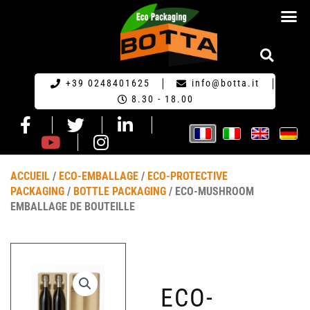
ECO-EMBA
+39 0248401625
info@botta.it
8.30 - 18.00
ACCUEIL
/
ECO-EMBALLAGE
/
ECO-PROTECTIVE
PACKAGING
/
BOTTLE PACKAGING
/ ECO-MUSHROOM
EMBALLAGE DE BOUTEILLE
ECO-