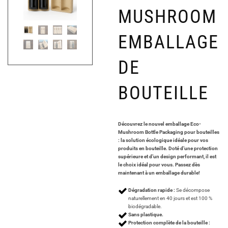
MUSHROOM
EMBALLAGE
DE
BOUTEILLE
Découvrez le nouvel emballage Eco-
Mushroom Bottle Packaging pour bouteilles
: la solution écologique idéale pour vos
produits en bouteille. Doté d’une protection
supérieure et d’un design performant, il est
le choix idéal pour vous. Passez dès
maintenant à un emballage durable!
Dégradation rapide :
Se décompose
naturellement en 40 jours et est 100 %
biodégradable.
Sans plastique.
Protection complète de la bouteille :