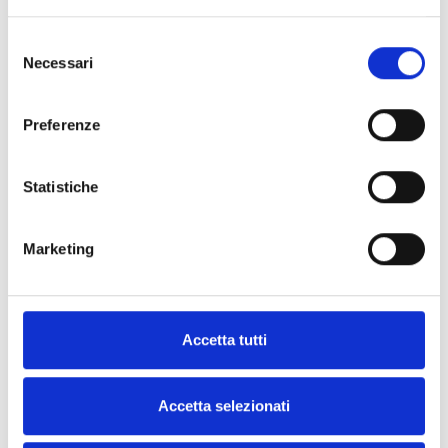
Selezione
Necessari
del
consenso
Preferenze
Frequently Asked Questions – BOTTA
EcoPackaging
Statistiche
Proposez-vous des devis pour des emballages durables selon les conditions EXW,
DAP ou DDP ?
Marketing
Puis-je recevoir des échantillons d’emballages écologiques pour test si je suis en
dehors de l’Italie ?
Quelles sont les dimensions d’emballage disponibles ? Proposez-vous des
Accetta tutti
formats personnalisés ?
Comment puis-je recevoir un devis pour des emballages écologiques si je n’ai pas
encore tous les détails ?
Accetta selezionati
Puis-je obtenir la fiche technique du produit avant de passer commande ?