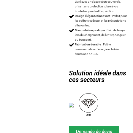
Livré avec une base et un couvercle,
offrant une protection totale à vos
bouteilles pendant l’expédition.
Design élégant et innovant
: Parfait pour
les coffrets cadeaux et les présentations
attrayantes.
Manipulation pratique
: Gain de temps
lors du chargement, de l’entreposage et
du transport.
Fabrication durable :
Faible
consommation d’énergie et faibles
émissions de CO2.
Solution idéale dans
ces secteurs
Demande de devis