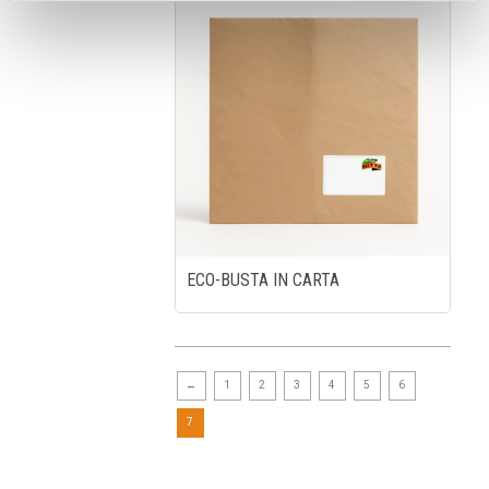
ECO-BUSTA IN CARTA
←
1
2
3
4
5
6
7