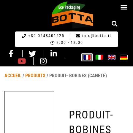
ECO-EMBA
+39 0248401625
info@botta.it
8.30 - 18.00
ACCUEIL
/
PRODUITS
/ PRODUIT- BOBINES (CANETÉ)
PRODUIT-
BOBINES