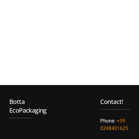
Botta
Contact!
EcoPackaging
Phone:
+39
0248401625