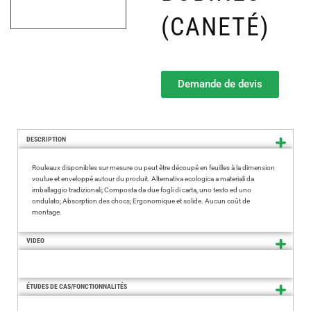
(CANETÉ)
Demande de devis
DESCRIPTION
Rouleaux disponibles sur mesure ou peut être découpé en feuilles à la dimension
voulue et enveloppé autour du produit. Alternativa ecologica a materiali da
imballaggio tradizionali; Composta da due fogli di carta, uno testo ed uno
ondulato; Absorption des chocs; Ergonomique et solide. Aucun coût de
montage.
VIDEO
ÉTUDES DE CAS/FONCTIONNALITÉS