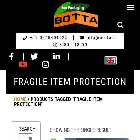
ECO PACKA
REQUEST FOR QU
+39 0248401625
info@botta.it
8.30 - 18.00
FRAGILE ITEM PROTECTION
HOME
/ PRODUCTS TAGGED “FRAGILE ITEM
PROTECTION”
SEARCH
SHOWING THE SINGLE RESULT