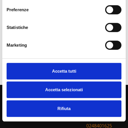
Preferenze
Statistiche
Marketing
Accetta tutti
Accetta selezionati
BOTTA
Contact Us!
EcoPackaging
Rifiuta
Phone:
+39
0248401625