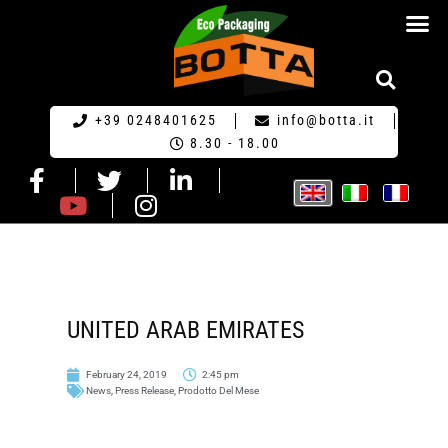
ECO PACKA
REQUEST FOR QU
+39 0248401625
info@botta.it
8.30 - 18.00
UNITED ARAB EMIRATES
February 24, 2019
2:45 pm
News
,
Press Release
,
Prodotto Del Mese