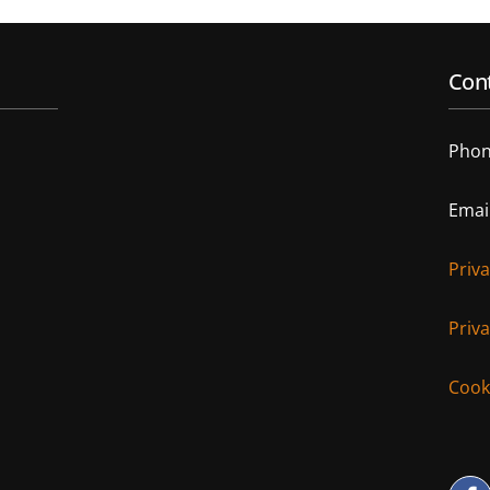
Cont
Phon
Emai
Priv
Priva
Cooki