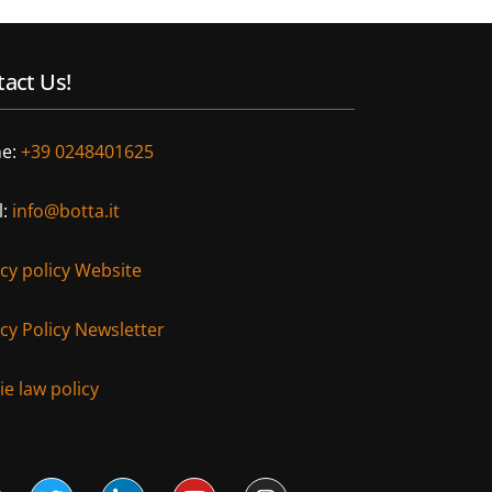
act Us!
e:
+39 0248401625
l:
info@botta.it
acy policy Website
cy Policy Newsletter
e law policy