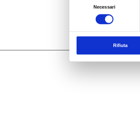
Necessari
del
consenso
Rifiuta