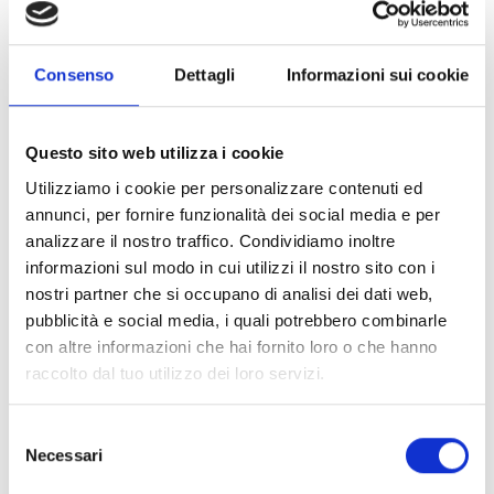
FEMMINILE
CALCULATOR
La nostra VP
BOTTA
Consenso
Dettagli
Informazioni sui cookie
Lara Botta ha
EcoPackaging ha
partecipato al
lanciato un
primo Convegno
calcolatore di
del Comitato
Questo sito web utilizza i cookie
LCA semplificato,
Imprenditoria
semplice e
Femminile della
Utilizziamo i cookie per personalizzare contenuti ed
gratuito
Camera di
annunci, per fornire funzionalità dei social media e per
all’interno del
Commercio di
analizzare il nostro traffico. Condividiamo inoltre
proprio sito, per
Varese. Portando
incoraggiare le
informazioni sul modo in cui utilizzi il nostro sito con i
il nostro know-
aziende ad
nostri partner che si occupano di analisi dei dati web,
how in
utilizzare i Life
pubblicità e social media, i quali potrebbero combinarle
Cycle
con altre informazioni che hai fornito loro o che hanno
CONTINUA »
raccolto dal tuo utilizzo dei loro servizi.
CONTINUA »
Selezione
Necessari
del
consenso