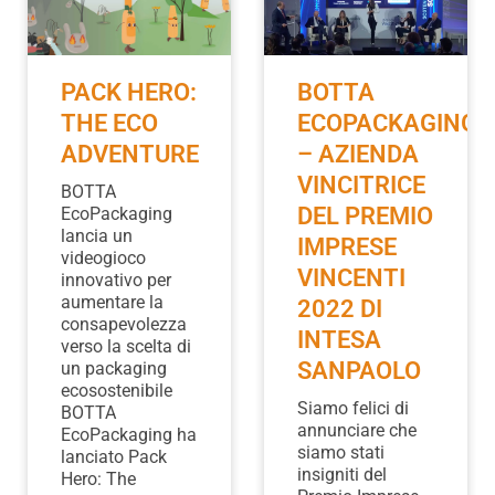
PACK HERO:
BOTTA
THE ECO
ECOPACKAGING
ADVENTURE
– AZIENDA
VINCITRICE
BOTTA
DEL PREMIO
EcoPackaging
lancia un
IMPRESE
videogioco
VINCENTI
innovativo per
aumentare la
2022 DI
consapevolezza
INTESA
verso la scelta di
SANPAOLO
un packaging
ecosostenibile
Siamo felici di
BOTTA
annunciare che
EcoPackaging ha
siamo stati
lanciato Pack
insigniti del
Hero: The