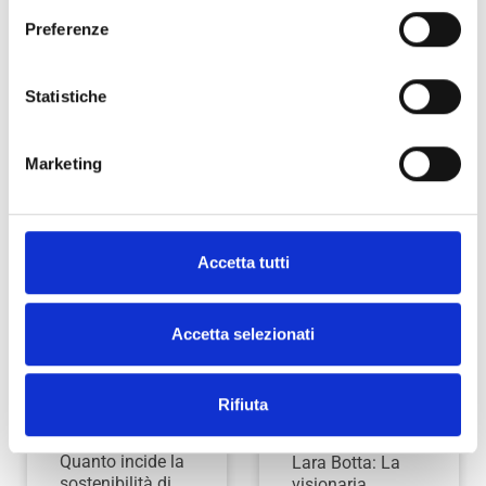
Preferenze
Statistiche
Marketing
Accetta tutti
BOTTA
ECOPACKAGING
SU ITALIA
ECOPACKAGING:
Accetta selezionati
OGGI:
BOTTA SU
PACKAGING
DONNA
Rifiuta
& BRAND
MODERNA
Quanto incide la
Lara Botta: La
sostenibilità di
visionaria