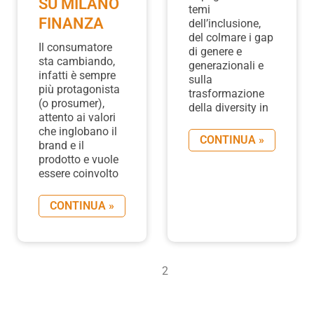
SU MILANO
temi
FINANZA
dell’inclusione,
del colmare i gap
Il consumatore
di genere e
sta cambiando,
generazionali e
infatti è sempre
sulla
più protagonista
trasformazione
(o prosumer),
della diversity in
attento ai valori
che inglobano il
CONTINUA »
brand e il
prodotto e vuole
essere coinvolto
CONTINUA »
1
2