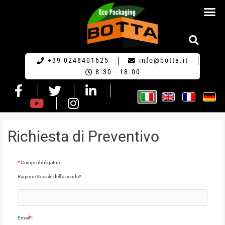
RICHIESTA DI PR
+39 0248401625
info@botta.it
8.30 - 18.00
Richiesta di Preventivo
*
Campi obbligatori
Ragione Sociale dell’azienda
*
:
Email
*
: