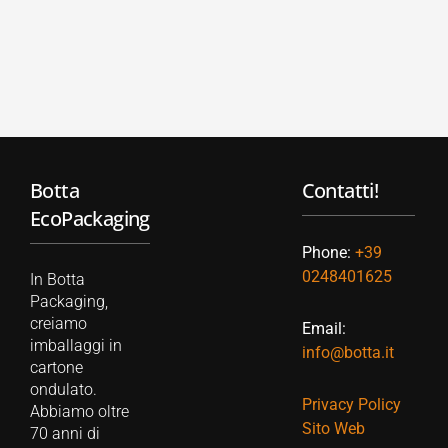
Botta
Contatti!
EcoPackaging
Phone:
+39
0248401625
In Botta
Packaging,
creiamo
Email:
imballaggi in
info@botta.it
cartone
ondulato.
Privacy Policy
Abbiamo oltre
Sito Web
70 anni di