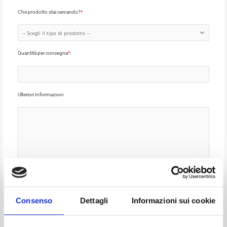
Che prodotto stai cercando?
*
Quantità per consegna
*
:
Ulteriori Informazioni
Consenso
Dettagli
Informazioni sui cookie
Dichiaro di aver preso visione
dell'informativa privacy
e autorizzo Botta S.r.l. al
trattamento dei miei dati personali, che saranno trattati ex Artt. 13-14 del