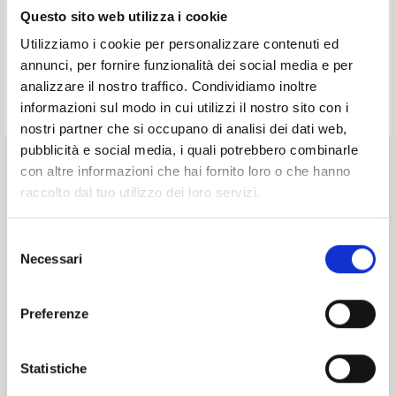
Regolamento (UE) n.679/2016 (c.d. G.D.P.R.) sulla protezione dei dati personali, per
Questo sito web utilizza i cookie
le finalità ivi indicate.
*
Utilizziamo i cookie per personalizzare contenuti ed
*
Campi obbligatori
annunci, per fornire funzionalità dei social media e per
analizzare il nostro traffico. Condividiamo inoltre
informazioni sul modo in cui utilizzi il nostro sito con i
nostri partner che si occupano di analisi dei dati web,
pubblicità e social media, i quali potrebbero combinarle
con altre informazioni che hai fornito loro o che hanno
raccolto dal tuo utilizzo dei loro servizi.
Selezione
Necessari
del
consenso
Preferenze
Statistiche