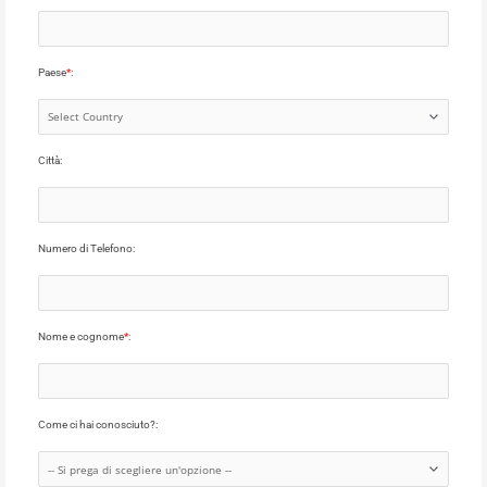
Paese
*
:
Città:
Numero di Telefono:
Nome e cognome
*
:
Come ci hai conosciuto?: