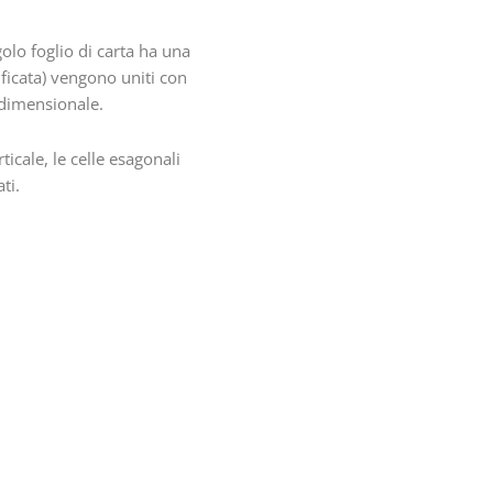
olo foglio di carta ha una
tificata) vengono uniti con
idimensionale.
icale, le celle esagonali
ti.