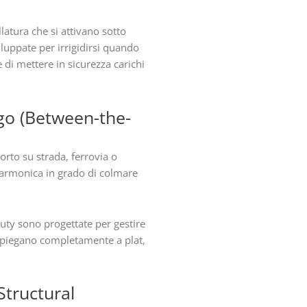
llatura che si attivano sotto
iluppate per irrigidirsi quando
 di mettere in sicurezza carichi
rgo (Between-the-
porto su strada, ferrovia o
isarmonica in grado di colmare
duty sono progettate per gestire
 ripiegano completamente a plat,
 Structural