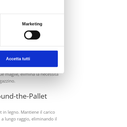
a al dettaglio
Marketing
iciali durante il trasporto.
 cuscini d’aria e ai trucioli di
Accetta tutti
otti con precisione, adattandosi
sue maglie, elimina la necessità
gazzino.
round-the-Pallet
 in legno. Mantiene il carico
i a lungo raggio, eliminando il