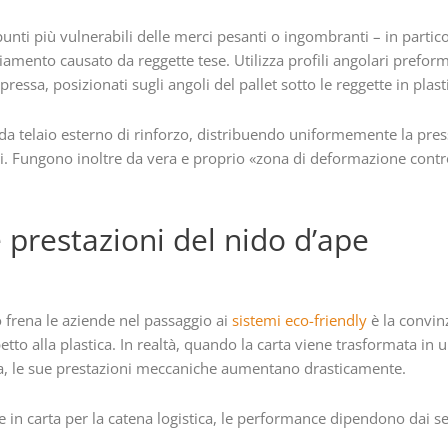
nti più vulnerabili delle merci pesanti o ingombranti – in particol
amento causato da reggette tese. Utilizza profili angolari preform
pressa, posizionati sugli angoli del pallet sotto le reggette in plast
 da telaio esterno di rinforzo, distribuendo uniformemente la pres
i. Fungono inoltre da vera e proprio «zona di deformazione control
 e prestazioni del nido d’ape
 frena le aziende nel passaggio ai
sistemi eco-friendly
è la convin
etto alla plastica. In realtà, quando la carta viene trasformata i
za, le sue prestazioni meccaniche aumentano drasticamente.
ve in carta per la catena logistica, le performance dipendono dai seg