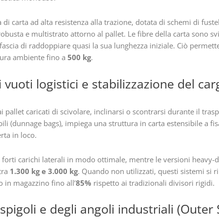
a di carta ad alta resistenza alla trazione, dotata di schemi di fuste
busta e multistrato attorno al pallet. Le fibre della carta sono sv
ascia di raddoppiare quasi la sua lunghezza iniziale. Ciò permette
tura ambiente fino a
500 kg
.
vuoti logistici e stabilizzazione del ca
allet caricati di scivolare, inclinarsi o scontrarsi durante il tras
bili (dunnage bags), impiega una struttura in carta estensibile a f
rta in loco.
i forti carichi laterali in modo ottimale, mentre le versioni heavy-
tra
1.300 kg e 3.000 kg
. Quando non utilizzati, questi sistemi si
o in magazzino fino all’
85%
rispetto ai tradizionali divisori rigidi.
spigoli e degli angoli industriali (Outer