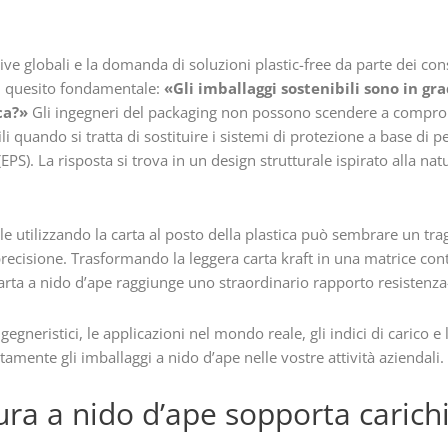
ve globali e la domanda di soluzioni plastic-free da parte dei con
un quesito fondamentale:
«Gli imballaggi sostenibili sono in gra
ica?»
Gli ingegneri del packaging non possono scendere a comprom
ili quando si tratta di sostituire i sistemi di protezione a base di pe
(EPS). La risposta si trova in un design strutturale ispirato alla nat
e utilizzando la carta al posto della plastica può sembrare un tra
precisione. Trasformando la leggera carta kraft in una matrice cont
carta a nido d’ape raggiunge uno straordinario rapporto resistenza
ngegneristici, le applicazioni nel mondo reale, gli indici di carico 
amente gli imballaggi a nido d’ape nelle vostre attività aziendali.
ura a nido d’ape sopporta carichi