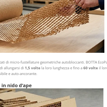
dotati di micro-fustellature geometriche autobloccanti. BOTTA EcoP
 di allungarsi di
1,5 volte
la loro lunghezza e fino a
60 volte
il lo
ibile e auto-ancorante.
e in nido d’ape