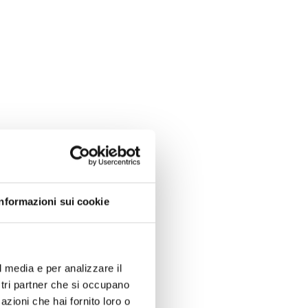
Informazioni sui cookie
annelli piatti estremamente
ori per carichi pesanti. BOTTA
pecifici dell’imballaggio
l media e per analizzare il
ostri partner che si occupano
azioni che hai fornito loro o