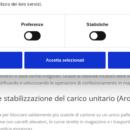
lizzo dei loro servizi.
mortizzazione per e-commerce e vendit
Preferenze
Statistiche
)
sulla protezione dei singoli prodotti da urti, cadute e graffi superf
e si propone come alternativa sostenibile al pluriball in plastica, ai
Accetta selezionati
arta si spiega in una struttura tridimensionale che avvolge i prod
indrici o dalle forme irregolari. Grazie al naturale incastro delle 
emplificando e velocizzando le operazioni di confezionamento in ma
e stabilizzazione del carico unitario (A
 per bloccare saldamente più scatole di cartone su un unico pallet
 con carrelli elevatori, le curve strette in magazzino e i trasport
plastica monouso.