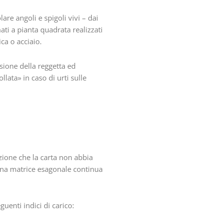
are angoli e spigoli vivi – dai
ati a pianta quadrata realizzati
ica o acciaio.
sione della reggetta ed
lata» in caso di urti sulle
zione che la carta non abbia
n una matrice esagonale continua
uenti indici di carico: