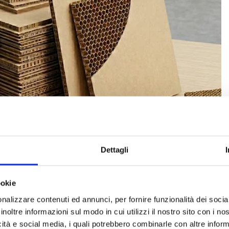
Dettagli
nsa racchiusa tra due fogli di copertina in carta tesa. Formano p
nto strutturale dei vuoti, la protezione degli spigoli e come separat
ookie
zioni in diverse dimensioni e spessori per soddisfare i requisiti s
nalizzare contenuti ed annunci, per fornire funzionalità dei socia
inoltre informazioni sul modo in cui utilizzi il nostro sito con i n
ustriali della carta a nido d’ape
icità e social media, i quali potrebbero combinarle con altre inform