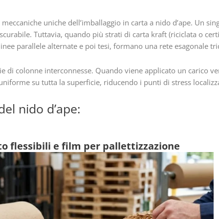
 meccaniche uniche dell’imballaggio in carta a nido d’ape. Un sing
urabile. Tuttavia, quando più strati di carta kraft (riciclata o cer
inee parallele alternate e poi tesi, formano una rete esagonale tr
ie di colonne interconnesse. Quando viene applicato un carico vert
niforme su tutta la superficie, riducendo i punti di stress localizza
 del nido d’ape:
 flessibili e film per pallettizzazione