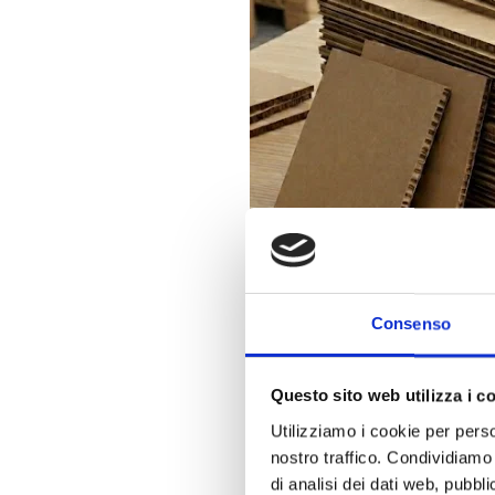
Consenso
Sono costituiti da un’anima espa
rigidi utilizzati per il riempime
Questo sito web utilizza i c
EcoPackaging fornisce queste solu
industriale su misura.
Utilizziamo i cookie per perso
nostro traffico. Condividiamo 
Applicazioni ind
di analisi dei dati web, pubbl