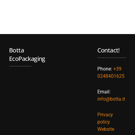
Botta
Contact!
EcoPackaging
Phone:
+39
0248401625
Email:
info@botta.it
Privacy
policy
Website