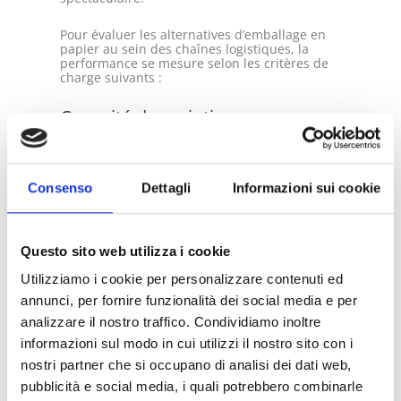
Pour évaluer les alternatives d’emballage en
papier au sein des chaînes logistiques, la
performance se mesure selon les critères de
charge suivants :
Capacité de maintien
Lorsque plusieurs cartons sont empilés
sur une palette de transport, la force
centrifuge lors des virages serrés du
camion ou des arrêts brusques du
Consenso
Dettagli
Informazioni sui cookie
chariot élévateur pousse la charge vers
l’extérieur. Le matériau d’emballage doit
posséder une résistance à la traction
suffisante pour maintenir l’ensemble
.
Questo sito web utilizza i cookie
Performance :
Les structures d’emballage en
Utilizziamo i cookie per personalizzare contenuti ed
papier à haute tension, dotées de fenêtres
annunci, per fornire funzionalità dei social media e per
d’extension découpées à l’emporte-pièce, sont
certifiées pour stabiliser des configurations
analizzare il nostro traffico. Condividiamo inoltre
de palettes uniformes à température
informazioni sul modo in cui utilizzi il nostro sito con i
ambiante pesant jusqu’à
500 kg
. Lorsque le
film est tendu autour de la palette, les fibres
nostri partner che si occupano di analisi dei dati web,
de papier imbriquées forment une bande
pubblicità e social media, i quali potrebbero combinarle
rigide multicouche. Cette bande résiste à la