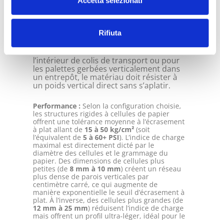
Accetta selezionati
sans s’affaisser ni éclater, contrairement aux
coussins d’air gonflables en plastique
traditionnels.
Rifiuta
Rigidité
Pour les articles conditionnés à
l’intérieur de colis de transport ou pour
les palettes gerbées verticalement dans
un entrepôt, le matériau doit résister à
un poids vertical direct sans s’aplatir.
Performance :
Selon la configuration choisie,
les structures rigides à cellules de papier
offrent une tolérance moyenne à l’écrasement
à plat allant de
15 à 50 kg/cm²
(soit
l’équivalent de
5 à 60+ PSI
). L’indice de charge
maximal est directement dicté par le
diamètre des cellules et le grammage du
papier. Des dimensions de cellules plus
petites (de
8 mm à 10 mm
) créent un réseau
plus dense de parois verticales par
centimètre carré, ce qui augmente de
manière exponentielle le seuil d’écrasement à
plat. À l’inverse, des cellules plus grandes (de
12 mm à 25 mm
) réduisent l’indice de charge
mais offrent un profil ultra-léger, idéal pour le