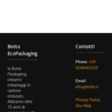
Botta
Contatti!
EcoPackaging
Phone:
+39
0248401625
In Botta
Packaging,
creiamo
Email:
imballaggi in
info@botta.it
cartone
ondulato.
Privacy Policy
Abbiamo oltre
Sito Web
70 anni di