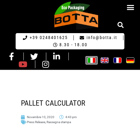
RICHIESTA DI PR
+39 0248401625
info@botta.it
8.30 - 18.00
PALLET CALCULATOR
Novembre 10, 2020
4:43 pm
Press Release
,
Rassegna stampa