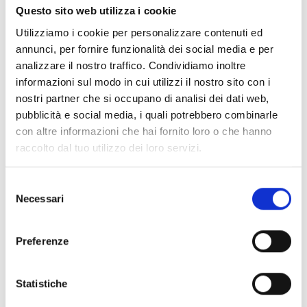
Questo sito web utilizza i cookie
Utilizziamo i cookie per personalizzare contenuti ed
annunci, per fornire funzionalità dei social media e per
analizzare il nostro traffico. Condividiamo inoltre
informazioni sul modo in cui utilizzi il nostro sito con i
nostri partner che si occupano di analisi dei dati web,
pubblicità e social media, i quali potrebbero combinarle
con altre informazioni che hai fornito loro o che hanno
raccolto dal tuo utilizzo dei loro servizi.
Il Rapporto di ricerca di Botta
Selezione
Packaging sulle conseguenze di
Necessari
del
Empty Space
può essere letto qui:
consenso
“The Packaging Impact: Empty
Space, Sustainability and
Preferenze
Customer Satisfaction”
Press Release:
Botta Packaging
Statistiche
Press Release – Pallet Calculator
PREVIOUS
NEXT