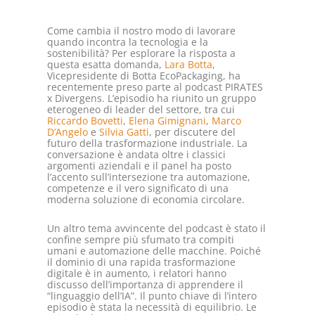
Come cambia il nostro modo di lavorare
quando incontra la tecnologia e la
sostenibilità? Per esplorare la risposta a
questa esatta domanda,
Lara Botta
,
Vicepresidente di Botta EcoPackaging, ha
recentemente preso parte al podcast PIRATES
x Divergens. L’episodio ha riunito un gruppo
eterogeneo di leader del settore, tra cui
Riccardo Bovetti
,
Elena Gimignani
,
Marco
D’Angelo
e
Silvia Gatti
, per discutere del
futuro della trasformazione industriale. La
conversazione è andata oltre i classici
argomenti aziendali e il panel ha posto
l’accento sull’intersezione tra automazione,
competenze e il vero significato di una
moderna soluzione di economia circolare.
Un altro tema avvincente del podcast è stato il
confine sempre più sfumato tra compiti
umani e automazione delle macchine. Poiché
il dominio di una rapida trasformazione
digitale è in aumento, i relatori hanno
discusso dell’importanza di apprendere il
“linguaggio dell’IA”. Il punto chiave di l’intero
episodio è stata la necessità di equilibrio. Le