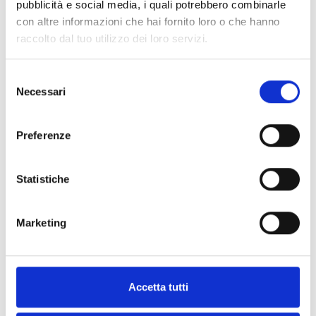
STEM
pubblicità e social media, i quali potrebbero combinarle
con altre informazioni che hai fornito loro o che hanno
raccolto dal tuo utilizzo dei loro servizi.
Oltre alle strategie operative e tecniche, Lara
ha sfruttato la piattaforma per attirare
l’attenzione su un importante pilastro sociale
Selezione
dell’industria moderna, ovvero la necessità di
Necessari
del
una leadership diversificata nei settori tecnici.
consenso
In qualità di leader femminile di spicco, Lara
Preferenze
Botta ha parlato con passione di come la
scienza, l’imprenditorialità e le diverse
prospettive possano creare impatti
significativi e duraturi quando lavorano mano
Statistiche
nella mano. Ha spiegato che la vera forza
aziendale non deriva solo dall’aggiornamento
di macchinari e tecnologia, ma dall’avere
team di leadership diversificati che pensano
Marketing
in modo diverso e sanno come sfidare le
condizioni esistenti.
Cos’è il Podcast Pirates x
Accetta tutti
Divergens?