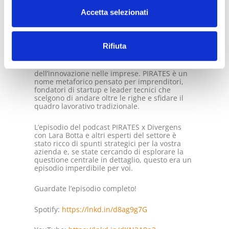
Accetta selezionati
PIRATES è un podcast di interviste prodotto
da
Divergens
, un’organizzazione che radica la
propria identità nel motto “Solo per i
Disruptor”. Funziona come un connettore di
Rifiuta
idee, esperienze e, soprattutto, di persone
libere da pregiudizi. Il loro podcast si basa
sulle realtà crude e senza filtri
dell’innovazione nelle imprese. PIRATES è un
nome metaforico pensato per imprenditori,
fondatori di startup e leader tecnici che
scelgono di andare oltre le righe e sfidare il
quadro lavorativo tradizionale.
L’episodio del podcast PIRATES x Divergens
con Lara Botta e altri esperti del settore è
stato ricco di spunti strategici per la vostra
azienda e, se state cercando di esplorare la
questione centrale in dettaglio, questo era un
episodio imperdibile per voi.
Guardate l’episodio completo!
Spotify:
https://lnkd.in/d8ag9g7G