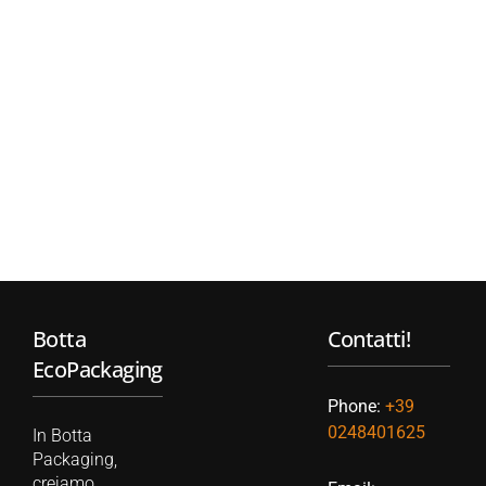
Botta
Contatti!
EcoPackaging
Phone:
+39
0248401625
In Botta
Packaging,
creiamo