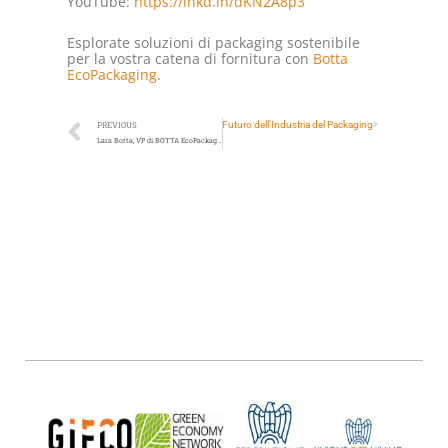
YouTube:
https://lnkd.in/dKN2A8p3
Esplorate soluzioni di packaging sostenibile
per la vostra catena di fornitura con
Botta
EcoPackaging
.
Next
Regolamentazioni PFAS e il Futuro dell’Industria del Packaging
PREVIOUS
Lara Botta, VP di BOTTA EcoPackaging, entra a far parte del Sustainable Packaging Summit 2026 come Content Partner