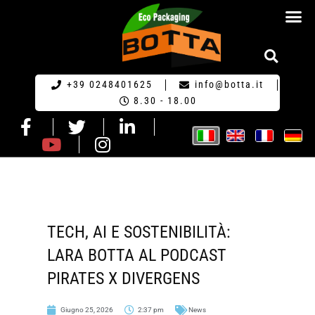
RICHIESTA DI PR
+39 0248401625
info@botta.it
8.30 - 18.00
TECH, AI E SOSTENIBILITÀ:
LARA BOTTA AL PODCAST
PIRATES X DIVERGENS
Giugno 25, 2026
2:37 pm
News