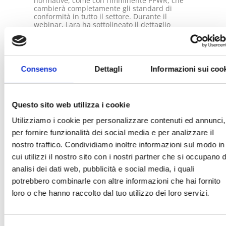
normative, come con l’imminente PPWR, che
cambierà completamente gli standard di
conformità in tutto il settore. Durante il
webinar, Lara ha sottolineato il dettaglio
cruciale di come queste pressioni normative e
di costo colpiscano maggiormente le PMI,
poiché non dispongono della stessa
abbondanza di risorse delle grandi aziende
per intraprendere azioni improvvise su questi
Consenso
Dettagli
Informazioni sui coo
cambiamenti. Pertanto, dobbiamo tutti
iniziare OGGI!
Questo sito web utilizza i cookie
Utilizziamo i cookie per personalizzare contenuti ed annunci,
per fornire funzionalità dei social media e per analizzare il
I prossimi passi per i
nostro traffico. Condividiamo inoltre informazioni sul modo in
cui utilizzi il nostro sito con i nostri partner che si occupano d
leader della sostenibilità
analisi dei dati web, pubblicità e social media, i quali
potrebbero combinarle con altre informazioni che hai fornito
loro o che hanno raccolto dal tuo utilizzo dei loro servizi.
To guidare con successo l’unione tra
operazioni e finanza, i leader devono
smettere di proporre progetti basandosi
puramente sui meriti ambientali e iniziare a