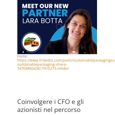
Fonte:
https://www.linkedin.com/posts/sustainablepackagings
sustainablepackaging-share-
7470486043817910273-mN8x/
Coinvolgere i CFO e gli
azionisti nel percorso