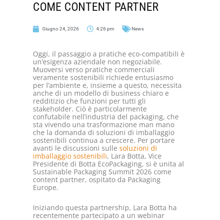
COME CONTENT PARTNER
Giugno 24, 2026
4:26 pm
News
Oggi, il passaggio a pratiche eco-compatibili è
un’esigenza aziendale non negoziabile.
Muoversi verso pratiche commerciali
veramente sostenibili richiede entusiasmo
per l’ambiente e, insieme a questo, necessita
anche di un modello di business chiaro e
redditizio che funzioni per tutti gli
stakeholder. Ciò è particolarmente
confutabile nell’industria del packaging, che
sta vivendo una trasformazione man mano
che la domanda di soluzioni di imballaggio
sostenibili continua a crescere. Per portare
avanti le discussioni sulle
soluzioni di
imballaggio sostenibili
, Lara Botta, Vice
Presidente di Botta EcoPackaging, si è unita al
Sustainable Packaging Summit 2026 come
content partner, ospitato da Packaging
Europe.
Iniziando questa partnership, Lara Botta ha
recentemente partecipato a un webinar