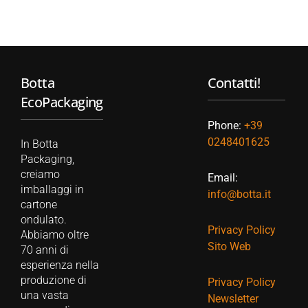
Botta
Contatti!
EcoPackaging
Phone:
+39
0248401625
In Botta
Packaging,
creiamo
Email:
imballaggi in
info@botta.it
cartone
ondulato.
Privacy Policy
Abbiamo oltre
Sito Web
70 anni di
esperienza nella
produzione di
Privacy Policy
una vasta
Newsletter