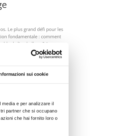
ge
los. Le plus grand défi pour les
stion fondamentale : comment
rable de l’emballage ? Au cours
e solide pour les changements
e stratégie financière
Informazioni sui cookie
n considérant la durabilité
ndre pour agir engendre
 du PPWR, qui va
a mis l’accent sur le détail
l media e per analizzare il
elles ne disposent pas de la
ostri partner che si occupano
changements. C’est pourquoi
azioni che hai fornito loro o