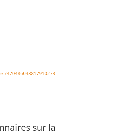
hare-7470486043817910273-
nnaires sur la