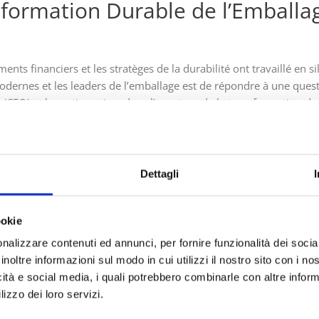
sformation Durable de l’Emballa
ts financiers et les stratèges de la durabilité ont travaillé en si
dernes et les leaders de l’emballage est de répondre à une que
 (CFO) et les actionnaires dans l’aventure de la transformation du
secteur ont discuté des stratégies nécessaires pour créer un cadr
t souligné que la transition vers la circularité est tout autant un
Dettagli
 argumentaire financier solide en faveur de l’emballage durable e
à long terme, plutôt que comme une dépense supplémentaire. Atte
ookie
nancières et réglementaires, notamment avec l’arrivée imminente
 de conformité à l’échelle de l’industrie. Lors du webinaire, Lara 
nalizzare contenuti ed annunci, per fornire funzionalità dei socia
essions réglementaires et de coûts affectent le plus les PME, car 
inoltre informazioni sul modo in cui utilizzi il nostro sito con i n
ue les grandes entreprises pour agir soudainement face à ces 
icità e social media, i quali potrebbero combinarle con altre inform
UJOURD’HUI !
lizzo dei loro servizi.