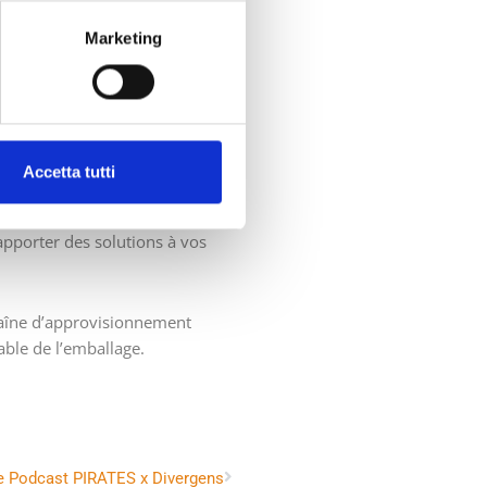
lité
Marketing
er les projets uniquement sur la
comme un outil essentiel de
ignements précieux pour le
Accetta tutti
nt sous aucun prétexte !
 apporter des solutions à vos
haîne d’approvisionnement
ble de l’emballage.
 le Podcast PIRATES x Divergens