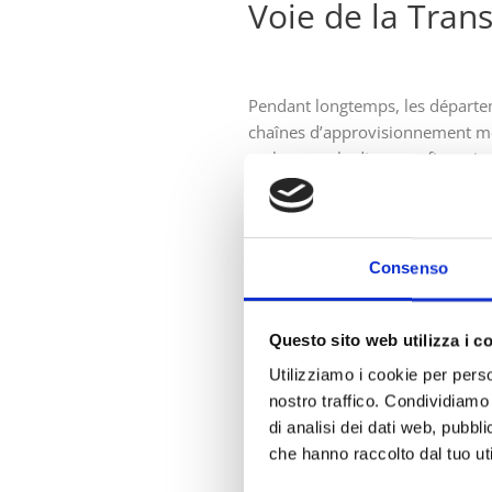
Voie de la Tran
Pendant longtemps, les départemen
chaînes d’approvisionnement mo
embarquer le directeur financier
du webinaire, les dirigeants du 
écologiques. Les enseignements on
qu’environnementale.
Consenso
Les entreprises peuvent bâtir un
comme un objectif intelligent 
Questo sito web utilizza i c
davantage de responsabilités fi
complètement modifier les normes
Utilizziamo i cookie per perso
crucial de la manière dont ces pr
nostro traffico. Condividiamo 
même abondance de ressources q
di analisi dei dati web, pubbl
nous devons tous commencer A
che hanno raccolto dal tuo uti