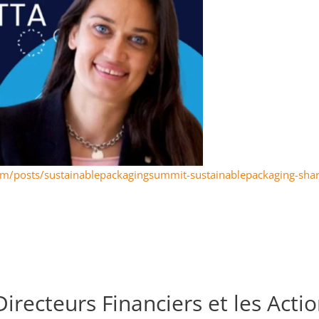
com/posts/sustainablepackagingsummit-sustainablepackaging-s
recteurs Financiers et les Actio