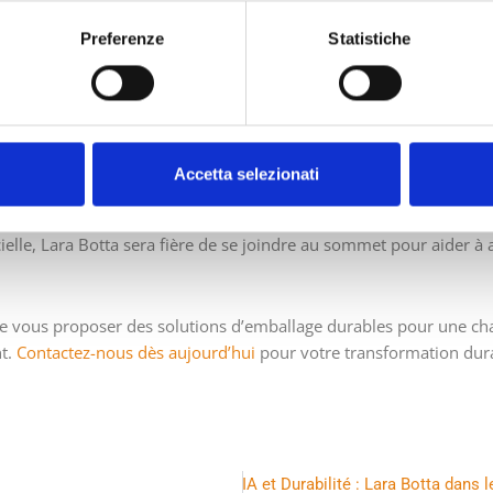
es pour les Leaders de la Durabi
Preferenze
Statistiche
opérations et la finance, les dirigeants doivent cesser de présent
ementaux et commencer à positionner la transformation durable 
els. Le Sustainable Packaging Summit 2026 va apporter des ense
Accetta selezionati
ble de l’emballage de votre entreprise. Ne manquez cet événeme
cielle, Lara Botta sera fière de se joindre au sommet pour aider à
e vous proposer des solutions d’emballage durables pour une c
nt.
Contactez-nous dès aujourd’hui
pour votre transformation dura
Next
Tech, IA et Durabilité : Lara Botta dans