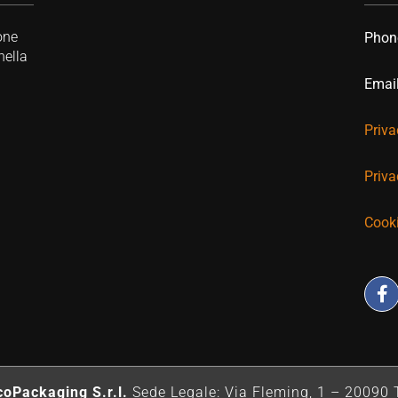
one
Phon
nella
Emai
Priva
Priva
Cooki
oPackaging S.r.l.
Sede Legale: Via Fleming, 1 – 20090 