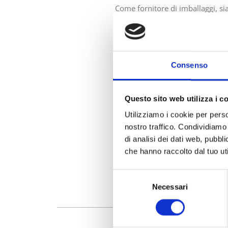
Come fornitore di imballaggi, si
sviluppo della nostra
gamma di p
Leggi l’articolo completo
qui
.
Consenso
PREVIOUS
IL PACKAGING BOTTA STA GENERAN
Questo sito web utilizza i c
Utilizziamo i cookie per perso
nostro traffico. Condividiamo 
di analisi dei dati web, pubbl
che hanno raccolto dal tuo uti
Selezione
Necessari
del
consenso