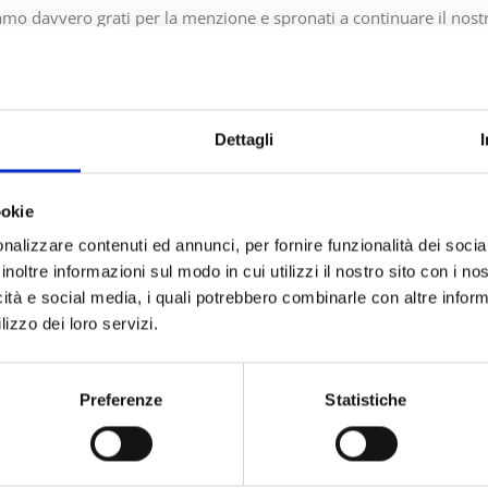
amo davvero grati per la menzione e spronati a continuare il nostro
ackaging sostenibili
!
Dettagli
DO INTERESSE IN TUTTO IL SETTORE
PACKAGING SOSTENIBILE: 
ookie
nalizzare contenuti ed annunci, per fornire funzionalità dei socia
inoltre informazioni sul modo in cui utilizzi il nostro sito con i n
icità e social media, i quali potrebbero combinarle con altre inform
lizzo dei loro servizi.
Preferenze
Statistiche