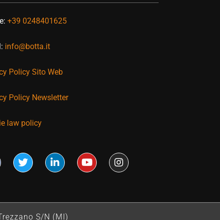
e:
+39 0248401625
l:
info@botta.it
cy Policy Sito Web
cy Policy Newsletter
e law policy
Trezzano S/N (MI)