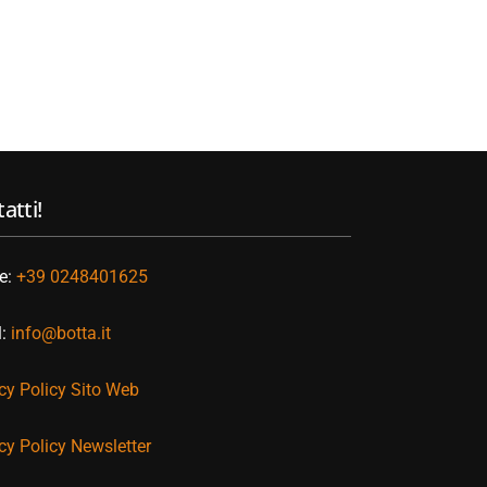
atti!
e:
+39 0248401625
l:
info@botta.it
cy Policy Sito Web
cy Policy Newsletter