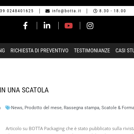
39 0248401625
info@botta.it
8.30 - 18.00
NG
RICHIESTA DI PREVENTIVO
TESTIMONIANZE
CASI ST
 IN UNA SCATOLA
m
News
,
Prodotto del mese
,
Rassegna stampa
,
Scatole & Form
Articolo su BOTTA Packaging che è stato pubblicato sulla rivista 