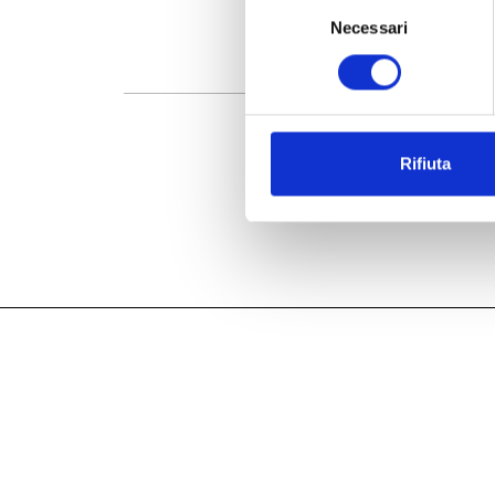
Selezione
Necessari
del
consenso
Rifiuta