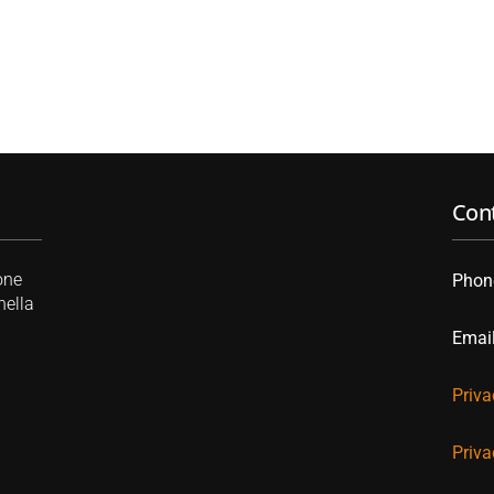
Cont
one
Phon
nella
Emai
Priva
Priva