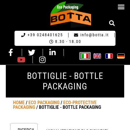
RICHIESTA DI PR
+39 0248401625
info@botta.it
8.30 - 18.00
BOTTIGLIE - BOTTLE
PACKAGING
HOME
/
ECO PACKAGING
/
ECO-PROTECTIVE
PACKAGING
/ BOTTIGLIE - BOTTLE PACKAGING