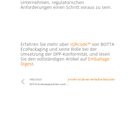
Unternehmen, regulatorischen
Anforderungen einen Schritt voraus zu sein.
Erfahren Sie mehr über
iQRcode™
von BOTTA
EcoPackaging und seine Rolle bei der
Umsetzung der DPP-Konformität, und lesen
Sie den vollständigen Artikel auf
Emballage
Digest
.
rt & GS1 Sunrise 2027: Warum Ihr nächster QR-Code mehr ist als ein einfacher Barcode
PREVIOUS
BOTTA EcoPackaging fördert nachhaltige Verpackungslösungen für das Retail-Ökosystem auf der SustainableSolutionsMatch 2026