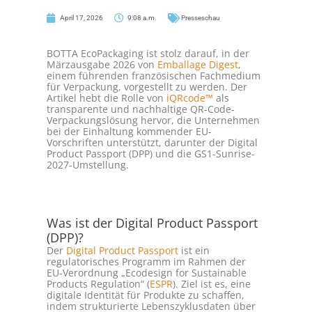
April 17, 2026
9:08 a.m.
Presseschau
BOTTA EcoPackaging ist stolz darauf, in der
Märzausgabe 2026 von
Emballage Digest
,
einem führenden französischen Fachmedium
für Verpackung, vorgestellt zu werden. Der
Artikel hebt die Rolle von
iQRcode™
als
transparente und nachhaltige QR-Code-
Verpackungslösung hervor, die Unternehmen
bei der Einhaltung kommender EU-
Vorschriften unterstützt, darunter der Digital
Product Passport (DPP) und die GS1-Sunrise-
2027-Umstellung.
Was ist der Digital Product Passport
(DPP)?
Der
Digital Product Passport
ist ein
regulatorisches Programm im Rahmen der
EU-Verordnung „Ecodesign for Sustainable
Products Regulation“ (
ESPR
). Ziel ist es, eine
digitale Identität für Produkte zu schaffen,
indem strukturierte Lebenszyklusdaten über