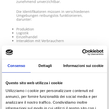
zunehmend unverzichtbar.
Die Identifikatoren müssen in verschiedenen
Umgebungen reibungslos funktionieren,
darunter:
Produktion
Logistik
Einzelhandel
Interaktion mit Verbrauchern
Gleichzeitig müssen die zugehörigen Daten
lesbar, aktualisierbar und mit einer
dynamischen digitalen Infrastruktur
verbunden bleiben.
Consenso
Dettagli
Informazioni sui cookie
Was ist iQRcode™ und wie
Questo sito web utilizza i cookie
funktioniert es?
Utilizziamo i cookie per personalizzare contenuti ed
iQRcode™
ist ein dynamisches QR-Code-
System, bei dem jeder gedruckte Code mit
annunci, per fornire funzionalità dei social media e per
einem digital verwalteten und zentral
analizzare il nostro traffico. Condividiamo inoltre
gepflegten Datensatz für ein bestimmtes
Verpackungselement verknüpft ist.
informazioni sul modo in cui utilizzi il nostro sito con i