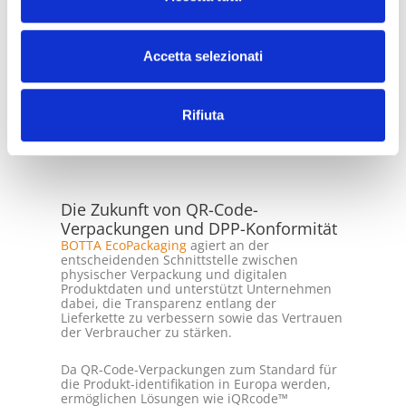
Accetta selezionati
Rifiuta
Die Zukunft von QR-Code-
Verpackungen und DPP-Konformität
BOTTA EcoPackaging
agiert an der
entscheidenden Schnittstelle zwischen
physischer Verpackung und digitalen
Produktdaten und unterstützt Unternehmen
dabei, die Transparenz entlang der
Lieferkette zu verbessern sowie das Vertrauen
der Verbraucher zu stärken.
Da QR-Code-Verpackungen zum Standard für
die Produkt-identifikation in Europa werden,
ermöglichen Lösungen wie iQRcode™