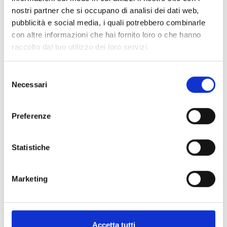
nostri partner che si occupano di analisi dei dati web,
Beim Scannen führt der Code nicht zu einer
pubblicità e social media, i quali potrebbero combinarle
einfachen Webseite, sondern zu
strukturierten und kontinuierlich
con altre informazioni che hai fornito loro o che hanno
aktualisierbaren Produktdaten, die
raccolto dal tuo utilizzo dei loro servizi.
vollständige Transparenz und
Rückverfolgbarkeit über den gesamten
Produktlebenszyklus ermöglichen. Dazu
gehören:
Selezione
Necessari
del
Materialzusammensetzung
consenso
Herstellungsorte
Umweltindikatoren
Preferenze
Haltbarkeit und Reparierbarkeit
Sortierhinweise (einschließlich nationaler
Symbole)
Statistiche
iQRcode™ wurde von
BOTTA EcoPackaging
als
nachhaltige und praxisnahe Lösung
entwickelt, um Unternehmen bei der
Einführung des Digital Product Passports
Marketing
(DPP) und der GS1-Sunrise-2027-Umstellung
auf 2D-Identifikatoren zu unterstützen.
Accetta tutti