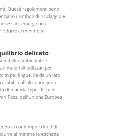
ti. Questi regolamenti sono
ziano i simboli di riciclaggio e
i necessari, emerge una
 ridurre al minimo la
uilibrio delicato
enibilità ambientale. I
ui materiali utilizzati per
o in più lingue. Se da un lato
iclabili, dall’altro pongono
 di materiali specifici e di
 vari Paesi dell’Unione Europea
do al contempo i rifiuti di
idurre al minimo le etichette