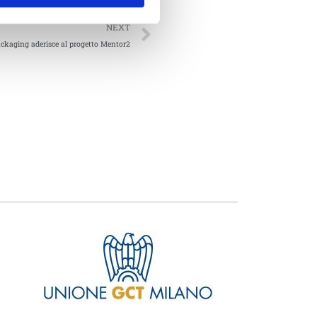
NEXT
kaging aderisce al progetto Mentor2