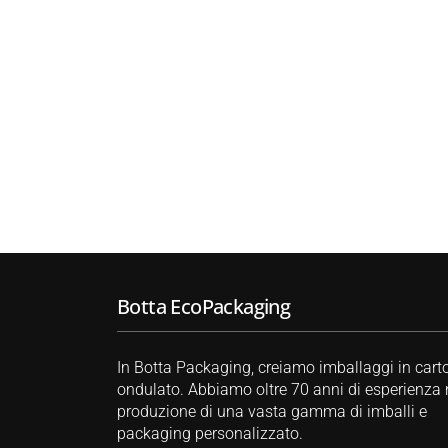
Botta EcoPackaging
In Botta Packaging, creiamo imballaggi in cart
ondulato. Abbiamo oltre 70 anni di esperienza 
produzione di una vasta gamma di imballi e
packaging personalizzato.