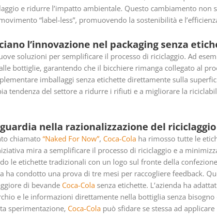
iciclaggio e ridurre l’impatto ambientale. Questo cambiamento non sol
movimento “label-less”, promuovendo la sostenibilità e l’efficienza
ciano l’innovazione nel packaging senza etich
ve soluzioni per semplificare il processo di riciclaggio. Ad ese
alle bottiglie, garantendo che il bicchiere rimanga collegato al prod
implementare imballaggi senza etichette direttamente sulla superfic
a tendenza del settore a ridurre i rifiuti e a migliorare la riciclabi
guardia nella razionalizzazione del riciclaggio
tato chiamato
“Naked For Now”
,
Coca-Cola
ha rimosso tutte le etiche
ziativa mira a semplificare il processo di riciclaggio e a minimizza
endo le etichette tradizionali con un logo sul fronte della confezio
Cola ha condotto una prova di tre mesi per raccogliere feedback. 
aggiore di bevande
Coca-Cola
senza etichette. L’azienda ha adattato
rchio e le informazioni direttamente nella bottiglia senza bisogno d
sta sperimentazione,
Coca-Cola
può sfidare se stessa ad applicare 