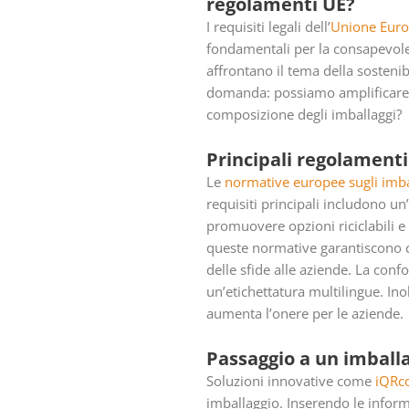
regolamenti UE?
I requisiti legali dell’
Unione Eur
fondamentali per la consapevolez
affrontano il tema della sosteni
domanda: possiamo amplificare u
composizione degli imballaggi?
Principali regolamenti 
Le
normative europee sugli imba
requisiti principali includono un’
promuovere opzioni riciclabili e 
queste normative garantiscono ch
delle sfide alle aziende. La conf
un’etichettatura multilingue. Ino
aumenta l’onere per le aziende.
Passaggio a un imball
Soluzioni innovative come
iQRc
imballaggio. Inserendo le inform