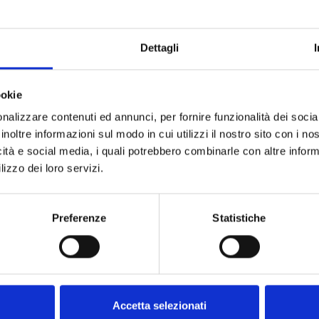
antisce la conformità, riduce i costi e migliora il coinvolgiment
dotto e alle informazioni sulla sostenibilità attraverso codici scansi
pazio di marketing sui prodotti, ma questo può essere mitigato i
Dettagli
tre, l’
iQRcode™
può incorporare tutte le informazioni tradizional
ienza più interattiva e informativa.
ookie
nalizzare contenuti ed annunci, per fornire funzionalità dei socia
tate il nostro
sito web
per scoprire come
l’iQRcode™
può tr
inoltre informazioni sul modo in cui utilizzi il nostro sito con i n
sere all’avanguardia rispetto ai requisiti normativi.
icità e social media, i quali potrebbero combinarle con altre inform
lizzo dei loro servizi.
 of attached caps across entire portfolio to boost collection and 
Preferenze
Statistiche
b/en/brands/sprite/label-less
Accetta selezionati