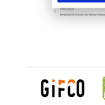
PREVIOUS
Rivalutare le Priorità nel Settore Pack