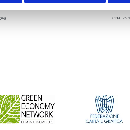
aging
BOTTA EcoPac