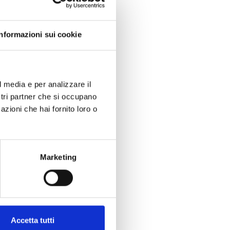
o dei consumatori fornendo un
onabili. Gli imballaggi privi di
mprimendo o stampando i loghi
Informazioni sui cookie
mente presenti sulle etichette,
l media e per analizzare il
asformare le vostre soluzioni
ostri partner che si occupano
azioni che hai fornito loro o
recycling, and help prevent
Marketing
Accetta tutti