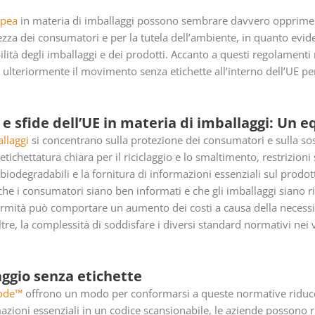
opea
in materia di imballaggi possono sembrare davvero opprimen
za dei consumatori e per la tutela dell’ambiente, in quanto eviden
bilità degli imballaggi e dei prodotti. Accanto a questi regolament
lteriormente il movimento senza etichette all’interno dell’UE per
e sfide dell’UE in materia di imballaggi: Un eq
llaggi
si concentrano sulla protezione dei consumatori e sulla sost
etichettatura chiara per il riciclaggio e lo smaltimento, restrizioni s
biodegradabili e la fornitura di informazioni essenziali sul prodott
e i consumatori siano ben informati e che gli imballaggi siano ric
ormità può comportare un aumento dei costi a causa della necessità
ltre, la complessità di soddisfare i diversi standard normativi nei
aggio senza etichette
ode™
offrono un modo per conformarsi a queste normative riducen
azioni essenziali in un codice scansionabile, le aziende possono r