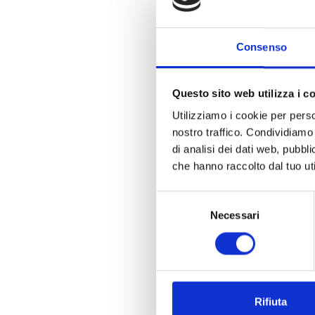
Questa tecnologia innovativa gar
facile accesso ai dettagli del pro
etichette possono limitare lo s
Consenso
direttamente sul contenitore. Inol
offrendo ai consumatori un’esper
Questo sito web utilizza i c
Utilizziamo i cookie per perso
Fate il passo successivo e visi
nostro traffico. Condividiamo 
di imballaggio e aiutarvi a es
di analisi dei dati web, pubbl
che hanno raccolto dal tuo uti
Referenze:
Selezione
[1]
Coca-Cola begins introduction
Necessari
del
litter
consenso
[2]
https://www.coca-cola.com/g
Rifiuta