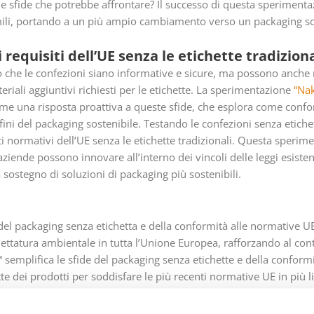
 le sfide che potrebbe affrontare? Il successo di questa sperimenta
mili, portando a un più ampio cambiamento verso un packaging sos
i requisiti dell’UE senza le etichette tradiziona
 che le confezioni siano informative e sicure, ma possono anche
riali aggiuntivi richiesti per le etichette. La sperimentazione
“Na
e una risposta proattiva a queste sfide, che esplora come confor
fini del packaging sostenibile. Testando le confezioni senza etiche
iti normativi dell’UE senza le etichette tradizionali. Questa speri
aziende possono innovare all’interno dei vincoli delle leggi esiste
 sostegno di soluzioni di packaging più sostenibili.
 del packaging senza etichetta e della conformità alle normative UE
chettatura ambientale in tutta l’Unione Europea, rafforzando al co
semplifica le sfide del packaging senza etichette e della conform
te dei prodotti per soddisfare le più recenti normative UE in più l
gli sprechi.