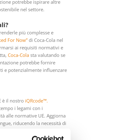
zione potrebbe ispirare altre
tenibile nel settore.
li?
 renderle più complesse e
ked For Now”
di Coca-Cola nel
marsi ai requisiti normativi e
tta,
Coca-Cola
sta valutando se
mentazione potrebbe fornire
nti e potenzialmente influenzare
 è il nostro
iQRcode™.
ntempo i legami con i
ità alle normative UE. Aggiorna
ingue, riducendo la necessità di