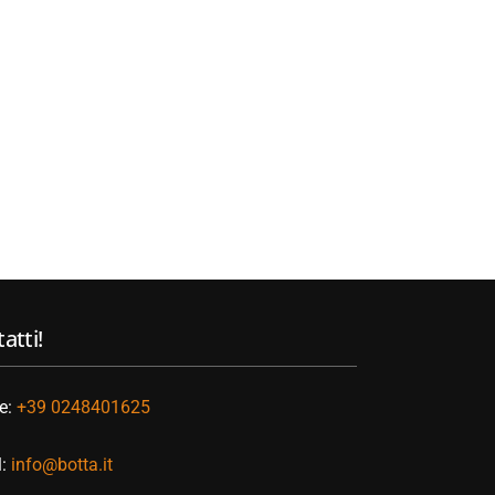
atti!
e:
+39 0248401625
l:
info@botta.it