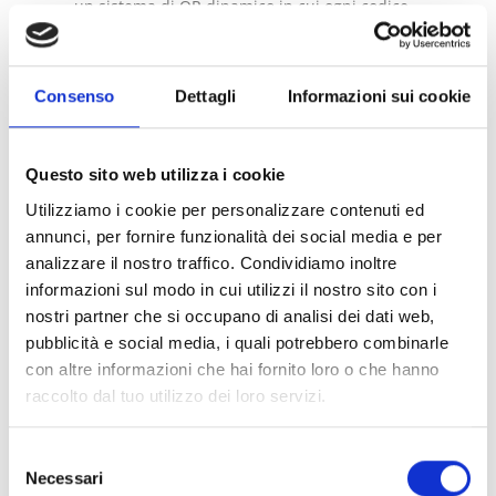
un sistema di QR dinamico in cui ogni codice
stampato è associato a una scheda digitale
gestita centralmente per specifici imballaggi.
Ogni codice rimanda a informazioni
organizzate e aggiornabili le quali, in caso di
modiche normative, possono essere
Consenso
Dettagli
Informazioni sui cookie
aggiornate consentendo agli imballaggi già
distribuiti di visualizzare automaticamente le
nuove informazioni alla scansione.
Questo sito web utilizza i cookie
iQRcode™
è progettato come potenziamento
dei codici QR di base per aiutare i brand a
Utilizziamo i cookie per personalizzare contenuti ed
generare codici a barre conformi e intelligenti
annunci, per fornire funzionalità dei social media e per
e facilitare la creazione di etichette
ambientali.
analizzare il nostro traffico. Condividiamo inoltre
informazioni sul modo in cui utilizzi il nostro sito con i
nostri partner che si occupano di analisi dei dati web,
pubblicità e social media, i quali potrebbero combinarle
In che modo iQRcode™ aiuta la
con altre informazioni che hai fornito loro o che hanno
tua azienda a soddisfare i
raccolto dal tuo utilizzo dei loro servizi.
requisiti di DPP e GS1 Sunrise
2027?
Con l’avvicinarsi dei requisiti normativi di DPP
Selezione
e GS1 Sunrise 2027, iQRcode™ diventa una
Necessari
solida infrastruttura di conformità.
del