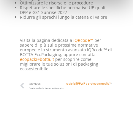
Ottimizzare le risorse e le procedure
Rispettare le specifiche normative UE quali
DPP e GS1 Sunrise 2027
Ridurre gli sprechi lungo la catena di valore
Visita la pagina dedicata a
iQRcode™
per
sapere di più sulle prossime normative
europee e lo strumento avanzato iQRcode™ di
BOTTA EcoPackaging, oppure contatta
ecopack@botta.it
per scoprire come
migliorare le tue soluzioni di packaging
ecosostenibile.
e vs buste a bolle: quale soluzione di imballaggio soddisfa il PPWR e protegge meglio?
PREVIOUS
Cuscino ad aria in carta alternativo ai riempitivi in plastica monouso: una soluzione sostenibile per l’e-commerce