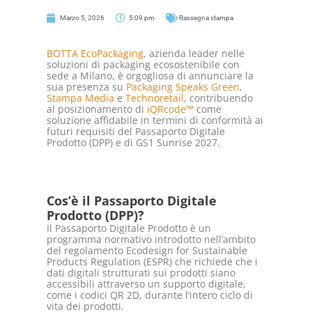
Marzo 5, 2026
5:09 pm
Rassegna stampa
BOTTA EcoPackaging
, azienda leader nelle
soluzioni di packaging ecosostenibile con
sede a Milano, è orgogliosa di annunciare la
sua presenza su
Packaging Speaks Green
,
Stampa Media
e
Technoretail
, contribuendo
al posizionamento di
iQRcode™
come
soluzione affidabile in termini di conformità ai
futuri requisiti del Passaporto Digitale
Prodotto (DPP) e di GS1 Sunrise 2027.
Cos’è il Passaporto Digitale
Prodotto (DPP)?
Il Passaporto Digitale Prodotto è un
programma normativo introdotto nell’ambito
del regolamento Ecodesign for Sustainable
Products Regulation (ESPR) che richiede che i
dati digitali strutturati sui prodotti siano
accessibili attraverso un supporto digitale,
come i codici QR 2D, durante l‘intero ciclo di
vita dei prodotti.