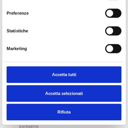
consenso
La transizione verso politiche più severe e
sostenibili presenta sfide operative
Preferenze
significative per le aziende, le quali sono
tenute ad allineare:
Statistiche
Progettazione del packaging
Documentazione dei fornitori
Requisiti normativi
Procedure di rendicontazione
Marketing
Informazioni di prodotto
Il tutto evitando frequenti riprogettazioni e
aggiornamenti pesanti legati alle modifiche
delle specifiche normative.
Accetta tutti
In questo contesto, iQRcode™ diventa un
supporto digitale di dati affidabile ed efficace
in grado di:
Accetta selezionati
Includere informazioni di prodotto dinamiche,
verificate e aggiornabili
Rifiuta
Adattarsi automaticamente ai vari requisiti
normativi a livello globale
Eliminare il bisogno di molteplici versioni di
packaging