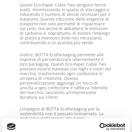
Questi Eco-Paper Cable Ties vengono forniti
piatti, minimizzando lo spazio di stoccaggio e
riducendo il numero di veicoli necessari per il
trasporto. Questa riduzione delle esigenze di
trasporto non solo permette di risparmiare
sui costi, ma anche di abbattere le emissioni
di carbonio e, soprattutto, di evitare l’impiego
di plastica monouso dove non necessario,
contribuendo a un pianeta più verde.
Inoltre, BOTTA EcoPackaging permette alle
imprese di personalizzare ulteriormente il
loro packaging. Questi Eco-Paper Cable Ties
possono essere stampati con loghi e colori del
marchio, trasformando ogni confezione in
un’opera di creatività. Questa
personalizzazione aggiunge un tocco di
unicità a ogni confezione e rafforza l’identità
del marchio, lasciando un’impressione
duratura sui clienti.
L’impegno di BOTTA EcoPackaging per la
sostenibilità non è passato inosservato. La
dedizione dell’azienda alla tutela
dell’ambiente ha ottenuto riconoscimenti da
parte dei leader del settore, tra cui COMIECO