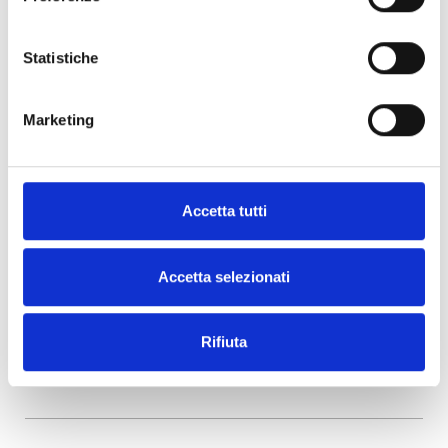
e produzione di prodotti. Estendiamo la
nostra gratitudine a queste pubblicazioni per
il loro sostegno e riconoscimento.
Statistiche
Lista degli articoli pubblicati:
Sustainable
Packaging News
(UK)
–
Packaging Europe
(UK) –
CP Mirror
(India) –
PackNet
(Svezia) –
Marketing
Paper Insight
(Cina) –
TWO SIDES
(p.15)
PREVIOUS
NEXT
Presentazione delle innovative Eco-Paper Cable Ties di BOTTA EcoPackaging: la rivoluzione dell’imballaggio sostenibile
BOTTA EcoPackaging presenta iQRcode™: La soluzione intelligente per l’etichettatura ambientale semplificata nell’UE e per una comunicazione di brand potenziata
Accetta tutti
Accetta selezionati
Rifiuta