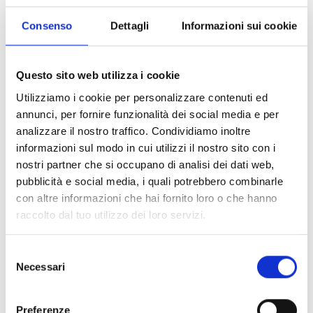
e il Premio Imprese Vincenti 2023 di Intesa
Sanpaolo Bank. Questi riconoscimenti
sottolineano il notevole contributo di BOTTA
Consenso
Dettagli
Informazioni sui cookie
EcoPackaging alla promozione di pratiche eco-
friendly nel settore del packaging.
Con il lancio dei Eco-Paper Cable Ties, BOTTA
Questo sito web utilizza i cookie
EcoPackaging conferma il suo impegno per la
sostenibilità e l’innovazione. Fornendo alle
Utilizziamo i cookie per personalizzare contenuti ed
imprese una soluzione pratica e
annunci, per fornire funzionalità dei social media e per
ambientalmente responsabile, l’azienda apre
la strada a un futuro più verde.
analizzare il nostro traffico. Condividiamo inoltre
informazioni sul modo in cui utilizzi il nostro sito con i
Per maggiori informazioni sui Eco-Paper Cable
nostri partner che si occupano di analisi dei dati web,
Ties e altre soluzioni di packaging eco-
friendly, vi preghiamo di visitare la pagina del
pubblicità e social media, i quali potrebbero combinarle
prodotto
qui
o contattare
ecopack@botta.it
con altre informazioni che hai fornito loro o che hanno
raccolto dal tuo utilizzo dei loro servizi.
Siamo lieti di annunciare che il nostro
comunicato stampa riguardante i Eco-Paper
Cable Ties ha ottenuto riconoscimento da
Selezione
parte di prestigiosi giornali del settore,
sottolineando la sua importanza nell’ambito
Necessari
del
delle soluzioni di packaging sostenibile.
consenso
Questo riconoscimento sottolinea il nostro
impegno nel promuovere pratiche
consapevoli dell’ambiente nella progettazione
Preferenze