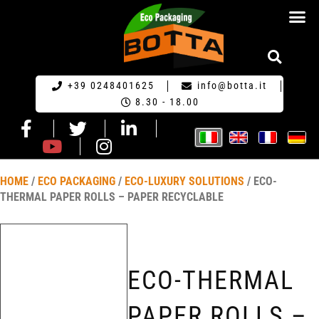
RICHIESTA DI PR
+39 0248401625
info@botta.it
8.30 - 18.00
HOME
/
ECO PACKAGING
/
ECO-LUXURY SOLUTIONS
/ ECO-
THERMAL PAPER ROLLS – PAPER RECYCLABLE
ECO-THERMAL
PAPER ROLLS –