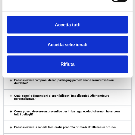
Accetta tutti
Frequently Asked Questions – BOTTA
Accetta selezionati
EcoPackaging
Rifiuta
Offrite preventivi per imballaggi sostenibili con termini EXW, DAP o DDP?
Posso ricevere campioni di eco-packaging per test anche se mi trovo fuori
dall’Italia?
Quali sono le dimensioni disponibili per l’imballaggio? Offrite misure
personalizzate?
Come posso ricevere un preventivo per imballaggi ecologici se non ho ancora
tutti i dettagli?
Posso ricevere la scheda tecnica del prodotto prima di effettuare un ordine?