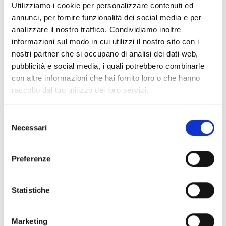
Utilizziamo i cookie per personalizzare contenuti ed
annunci, per fornire funzionalità dei social media e per
analizzare il nostro traffico. Condividiamo inoltre
informazioni sul modo in cui utilizzi il nostro sito con i
nostri partner che si occupano di analisi dei dati web,
FEFCO 422
PRODOTTO-
PRODOTTO- BOBY
FREEZERBOX
BOX
pubblicità e social media, i quali potrebbero combinarle
con altre informazioni che hai fornito loro o che hanno
raccolto dal tuo utilizzo dei loro servizi.
Selezione
Necessari
del
consenso
Preferenze
PRODOTTO-
Statistiche
BUSTE
IMBOTTITE A
BOLLE D’ARIA
Marketing