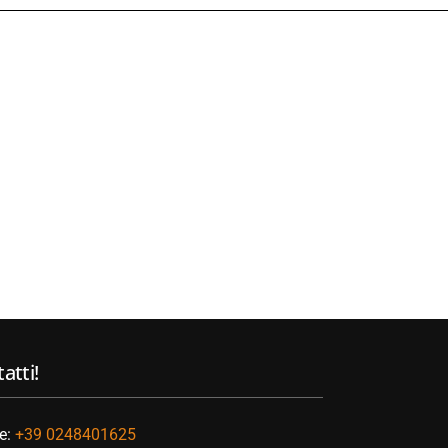
atti!
e:
+39 0248401625