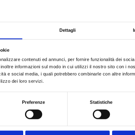
re il proprio futuro significa fare domande, osservare e rimanere
Dettagli
Next
BOTTA EcoPackaging a SMAU Milano 2025: Innovazio
ECOMONDO 2025: BOTTA EcoPackaging ha presentato l’Eco-Paper Cushioning Bag a Rimini
ookie
nalizzare contenuti ed annunci, per fornire funzionalità dei socia
inoltre informazioni sul modo in cui utilizzi il nostro sito con i n
icità e social media, i quali potrebbero combinarle con altre inform
lizzo dei loro servizi.
Preferenze
Statistiche