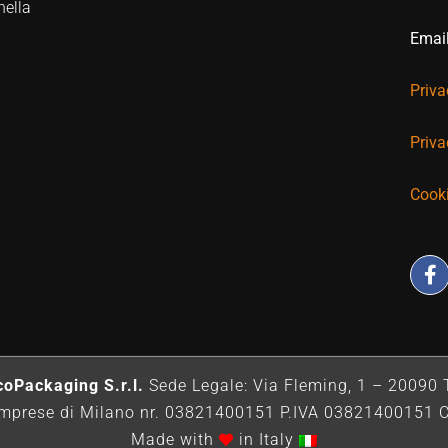
nella
Emai
Priva
Priva
Cooki
oPackaging S.r.l.
Sede Legale: Via Fleming, 1 – 20090 
le Imprese di Milano nr. 03821400151 P.IVA 03821400151 C
Made with
in Italy