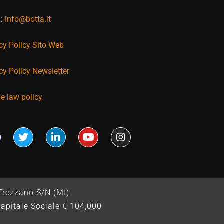
l:
info@botta.it
cy Policy Sito Web
cy Policy Newsletter
e law policy
Trezzano S/N (MI)
apitale Sociale € 104,000