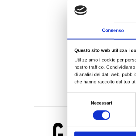
come cittadini consapevoli.
PMIDay ha dimostrato che sceglie
Consenso
PREVIOUS
Questo sito web utilizza i c
Utilizziamo i cookie per perso
nostro traffico. Condividiamo 
di analisi dei dati web, pubbl
che hanno raccolto dal tuo uti
Selezione
Necessari
del
consenso