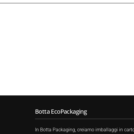
Botta EcoPackaging
In Botta Packaging, creiamo imballaggi in cart