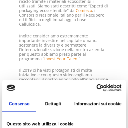
riciclo tramite i materiali ecosostenibili
utilizzati. Siamo stati descritti come “Esperti di
packaging ecosostenibile” da
Comieco
, il
Consorzio Nazionale Italiano per il Recupero
ed il Riciclo degli Imballaggi a base
Cellulosica.
Inoltre consideriamo estremamente
importante investire nel capitale umano,
sostenere la diversity e permettere
l’internazionalizzazione nella nostra azienda
per questo abbiamo preso parte al
programma “
Invest Your Talent
”.
Il 2019 ci ha visti protagonisti di molte
iniziative e con questo video vogliamo
raccontarvi il nostro anno volto all’innovazione
e alla sostenibilità.
Consenso
Dettagli
Informazioni sui cookie
PREVIOUS
NEXT
BOTTA EcoPackaging a Voci Di Piccola Impresa su Radio24
CONSEGNE A CASA, LA BUSTA È ECO
Questo sito web utilizza i cookie