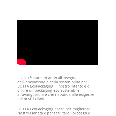
Il 2019 è stato un anno all’insegna
dell’innovazione e della sostenibilità per
BOTTA EcoPackaging. Il nostro intento è di
offrire un packaging eco-sostenibile,
all’avanguardia e che risponda alle esigenze
dei nostri clienti.
BOTTA EcoPackaging opera per migliorare il
Nostro Pianeta e per facilitare i processi di