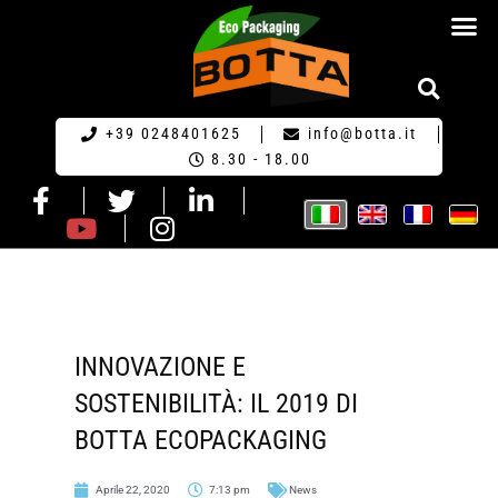
RICHIESTA DI PR
+39 0248401625
info@botta.it
8.30 - 18.00
INNOVAZIONE E
SOSTENIBILITÀ: IL 2019 DI
BOTTA ECOPACKAGING
Aprile 22, 2020
7:13 pm
News