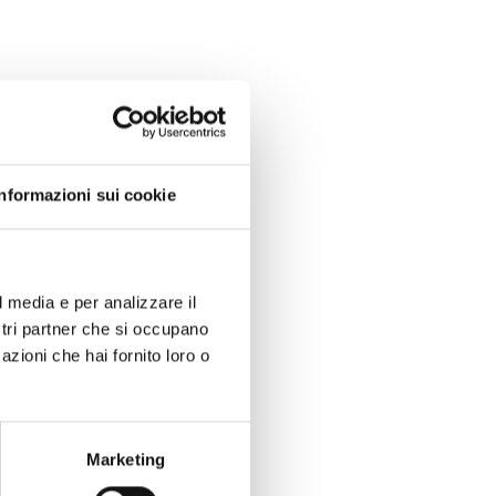
aging
Informazioni sui cookie
le leader femminili che stanno
innovazione industriale.
oscimento pubblico, questi
l media e per analizzare il
di
Sustainable Packaging
ostri partner che si occupano
ofessionale e Risultati
azioni che hai fornito loro o
Marketing