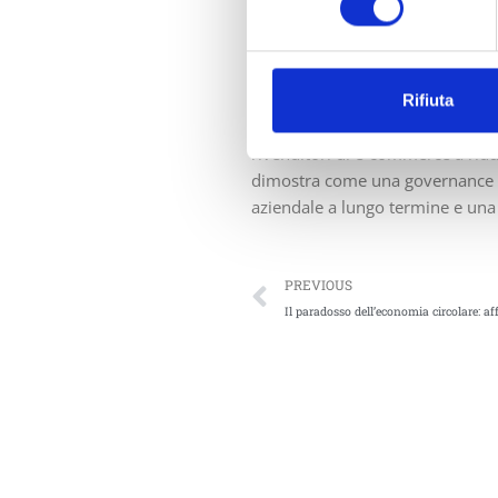
Per Lara Botta e per il nostro 
nel
packaging sostenibile
e nella
logistiche protettive che riducono 
Rifiuta
Dando la priorità a opzioni cartac
rivenditori di e-commerce a ridu
dimostra come una governance az
aziendale a lungo termine e una
Next
Guida ingegn
PREVIOUS
Il paradosso dell’economia circolare: a