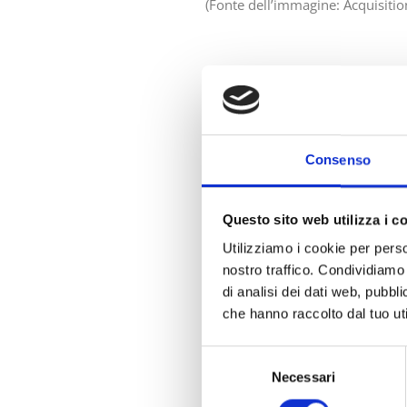
(Fonte dell’immagine: Acquisitio
Cosa ci vuole 
Businesswoman
Consenso
Gli Influential Businesswoman Aw
definendo nuovi standard di succ
Questo sito web utilizza i c
A differenza di altri premi di se
Utilizziamo i cookie per perso
premi seguono rigorosamente un p
nostro traffico. Condividiamo 
Businesswoman of the Year
, una 
di analisi dei dati web, pubbl
Misurabili.
che hanno raccolto dal tuo uti
Selezione
Necessari
del
La nostra azio
consenso