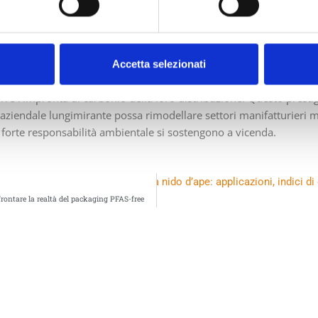
team di BOTTA EcoPackaging, questo riconoscimento evidenzia il c
 produzione ecologica di cartone ondulato. Ci concentriamo sulla
i rifiuti alla fonte.
Accetta selezionati
ee ad alta resa e riciclabili al 100% rispetto alle tradizionali plas
rre l’impronta di carbonio della loro distribuzione. Questo prest
iendale lungimirante possa rimodellare settori manifatturieri ma
 forte responsabilità ambientale si sostengono a vicenda.
eristica agli imballaggi in carta a nido d’ape: applicazioni, indici di
ffrontare la realtà del packaging PFAS-free