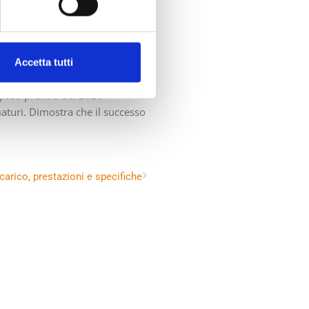
ontinuo impegno dell’azienda
 produzione di soluzioni
Accetta tutti
tiche multistrato, aiutiamo i
igioso premio del 2026
turi. Dimostra che il successo
 carico, prestazioni e specifiche