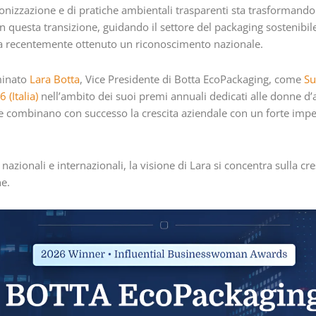
onizzazione e di pratiche ambientali trasparenti sta trasformando
n questa transizione, guidando il settore del packaging sostenibile
 recentemente ottenuto un riconoscimento nazionale.
minato
Lara Botta
, Vice Presidente di Botta EcoPackaging, come
Su
(Italia)
nell’ambito dei suoi premi annuali dedicati alle donne d’af
he combinano con successo la crescita aziendale con un forte impe
nazionali e internazionali, la visione di Lara si concentra sulla cre
ne.