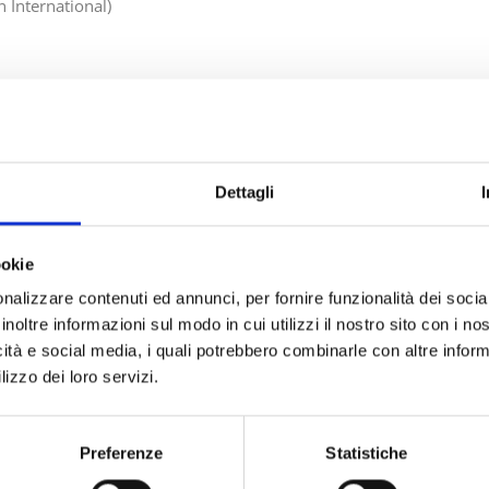
n International)
per essere la Sustainable Pack
 of the Year?
Dettagli
ards, ospitati ogni anno da Acquisition International, celebrano 
esso in aree globali chiave, come la sostenibilità ambientale e l’
ookie
ttore che si concentrano sulle dimensioni dell’azienda e sul ricon
nalizzare contenuti ed annunci, per fornire funzionalità dei socia
rocesso di valutazione basato sul merito. Per vincere il titolo 
inoltre informazioni sul modo in cui utilizzi il nostro sito con i n
candidata deve dimostrare Impatto della Leadership, Eccellenza Pr
icità e social media, i quali potrebbero combinarle con altre inform
lizzo dei loro servizi.
Preferenze
Statistiche
ne ambientale tangibile