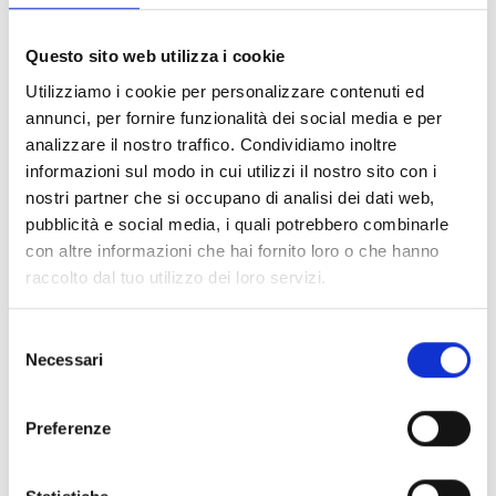
Eco-Sleeve Plus est circulaire par nature.
Questo sito web utilizza i cookie
Son principal matériau – le papier recyclé –
fait d’Eco-Sleeve Plus un produit destiné aux
Utilizziamo i cookie per personalizzare contenuti ed
entreprises durables. En outre, il est
respectueux de l’environnement car,
annunci, per fornire funzionalità dei social media e per
contrairement au film à bulles ou aux airbags
analizzare il nostro traffico. Condividiamo inoltre
en plastique, Eco-Sleeve Plus est recyclable
en papier, ce qui constitue une solution
informazioni sul modo in cui utilizzi il nostro sito con i
écologique pour le traitement des déchets
nostri partner che si occupano di analisi dei dati web,
d’emballage.
pubblicità e social media, i quali potrebbero combinarle
En conclusion, il convient de rappeler que
con altre informazioni che hai fornito loro o che hanno
l’innovation peut naître de petits
raccolto dal tuo utilizzo dei loro servizi.
changements et que le remplacement, par
exemple, des bouteilles et emballages en
plastique par une seule Eco-Sleeve Plus peut
avoir un impact positif sur l’environnement.
Selezione
En outre, il est bien connu que les
Necessari
del
consommateurs finaux sont bien disposés à
l’égard du marché éco-durable et remarquent
consenso
tous ces changements en faveur de
l’emballage durable ; par conséquent, ils
Preferenze
seront ceux qui soutiendront votre entreprise
sur la voie de l’emballage durable.