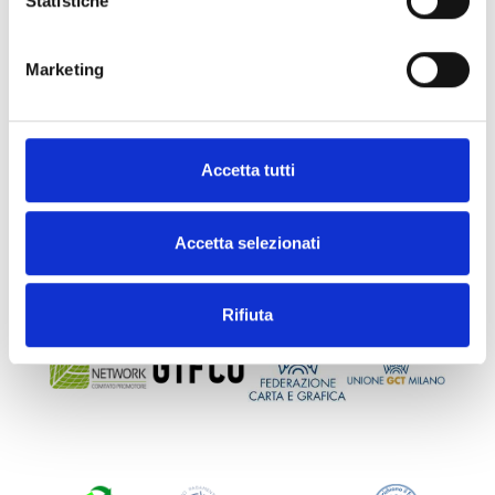
Statistiche
PREVIOUS
NEXT
Pallet Calculator
ECOSLEEVE PLUS ET SON PRESTIGE RECONNU PAR LES MÉDIAS ÉTRANGERS
Marketing
Accetta tutti
Accetta selezionati
Rifiuta