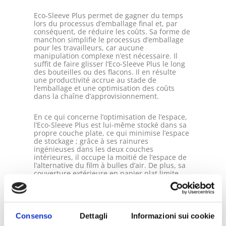
Eco-Sleeve Plus permet de gagner du temps
lors du processus d’emballage final et, par
conséquent, de réduire les coûts. Sa forme de
manchon simplifie le processus d’emballage
pour les travailleurs, car aucune
manipulation complexe n’est nécessaire. Il
suffit de faire glisser l’Eco-Sleeve Plus le long
des bouteilles ou des flacons. Il en résulte
une productivité accrue au stade de
l’emballage et une optimisation des coûts
dans la chaîne d’approvisionnement.
En ce qui concerne l’optimisation de l’espace,
l’Eco-Sleeve Plus est lui-même stocké dans sa
propre couche plate, ce qui minimise l’espace
de stockage ; grâce à ses rainures
ingénieuses dans les deux couches
intérieures, il occupe la moitié de l’espace de
l’alternative du film à bulles d’air. De plus, sa
couverture extérieure en papier plat limite
l’épaisseur de l’emballage dans son
ensemble, ce qui réduit l’espace requis pour
le chargement sur les palettes ou les
véhicules, les trajets de transport nécessaires
et, par conséquent, les coûts.
Consenso
Dettagli
Informazioni sui cookie