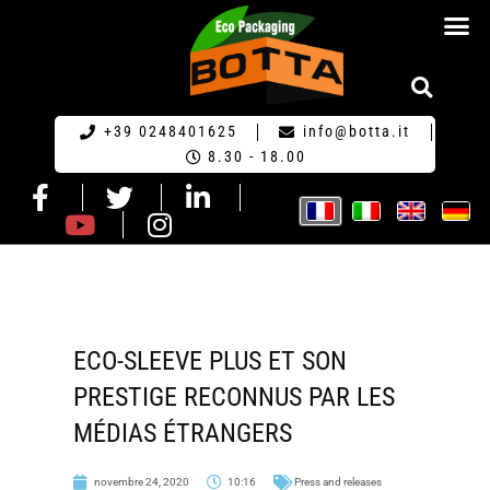
ECO-EMBA
+39 0248401625
info@botta.it
8.30 - 18.00
ECO-SLEEVE PLUS ET SON
PRESTIGE RECONNUS PAR LES
MÉDIAS ÉTRANGERS
novembre 24, 2020
10:16
Press and releases