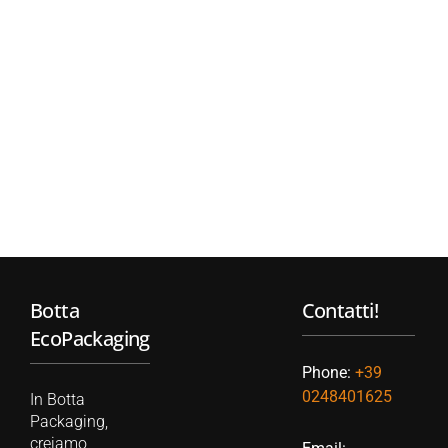
Botta
Contatti!
EcoPackaging
Phone:
+39
0248401625
In Botta
Packaging,
creiamo