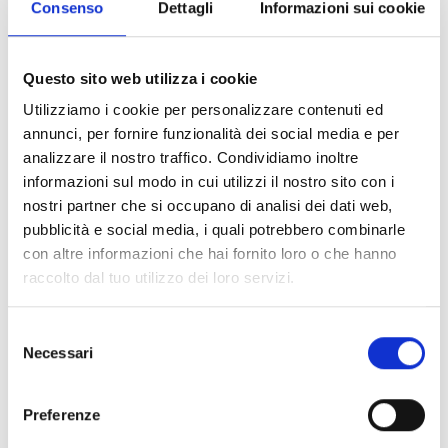
Consenso
Dettagli
Informazioni sui cookie
Questo sito web utilizza i cookie
Utilizziamo i cookie per personalizzare contenuti ed
annunci, per fornire funzionalità dei social media e per
ECO-FILLER MAXI
analizzare il nostro traffico. Condividiamo inoltre
FLUTE
informazioni sul modo in cui utilizzi il nostro sito con i
nostri partner che si occupano di analisi dei dati web,
pubblicità e social media, i quali potrebbero combinarle
con altre informazioni che hai fornito loro o che hanno
raccolto dal tuo utilizzo dei loro servizi.
Frequently Asked Questions – BOTTA
Selezione
EcoPackaging
Necessari
del
consenso
Preferenze
Offrite preventivi per imballaggi sostenibili con termini EXW, DAP o DDP?