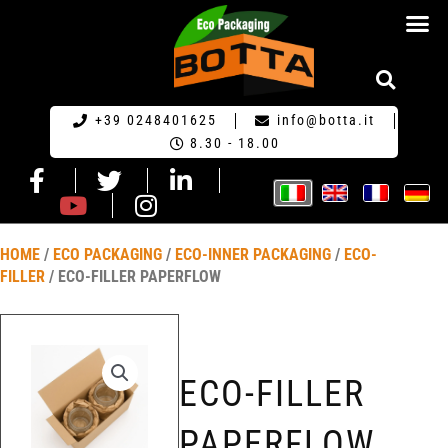
RICHIESTA DI PR
+39 0248401625
info@botta.it
8.30 - 18.00
HOME
/
ECO PACKAGING
/
ECO-INNER PACKAGING
/
ECO-
FILLER
/ ECO-FILLER PAPERFLOW
ECO-FILLER
PAPERFLOW