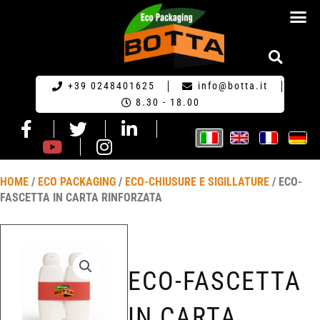
RICHIESTA DI PR
+39 0248401625
info@botta.it
8.30 - 18.00
HOME
/
ECO PACKAGING
/
ECO-CHIUSURE E SIGILLATURE
/ ECO-
FASCETTA IN CARTA RINFORZATA
ECO-FASCETTA
IN CARTA