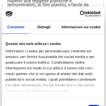
rispetto alle reggette plastiche e
termoretraibili, ai film plastici, e facile da
riciclare perché riciclabile nella carta come
certificato da ATICELCA®.
VIDEO
Consenso
Dettagli
Informazioni sui cookie
CASI DI STUDIO/CARATTERISTICHE
Questo sito web utilizza i cookie
INFORMAZIONI TECNICHE
Utilizziamo i cookie per personalizzare contenuti ed
annunci, per fornire funzionalità dei social media e per
ULTERIORI INFORMAZIONI
analizzare il nostro traffico. Condividiamo inoltre
informazioni sul modo in cui utilizzi il nostro sito con i
nostri partner che si occupano di analisi dei dati web,
pubblicità e social media, i quali potrebbero combinarle
PRODOTTI CORRELATI
con altre informazioni che hai fornito loro o che hanno
raccolto dal tuo utilizzo dei loro servizi.
Selezione