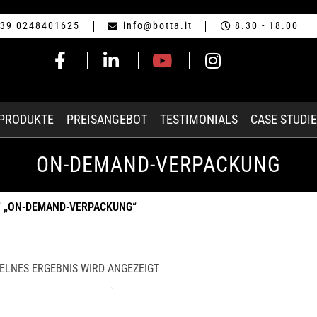
39 0248401625
info@botta.it
8.30 - 18.00
-PRODUKTE
PREISANGEBOT
TESTIMONIALS
CASE STUDI
ON-DEMAND-VERPACKUNG
 „ON-DEMAND-VERPACKUNG“
ZELNES ERGEBNIS WIRD ANGEZEIGT