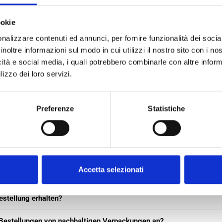
ookie
nalizzare contenuti ed annunci, per fornire funzionalità dei socia
inoltre informazioni sul modo in cui utilizzi il nostro sito con i n
icità e social media, i quali potrebbero combinarle con altre inform
uently Asked Questions – BOTTA EcoPack
lizzo dei loro servizi.
ckungen gemäß EXW-, DAP- oder DDP-Konditionen an?
Preferenze
Statistiche
ackungen zum Testen erhalten, wenn ich mich außerhalb Italiens b
Bieten Sie Sondergrößen an?
Accetta selezionati
he Verpackungen erhalten, wenn ich noch nicht alle Details habe?
estellung erhalten?
 Bestellungen von nachhaltigen Verpackungen an?