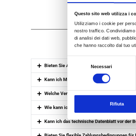
Questo sito web utilizza i c
Utilizziamo i cookie per perso
nostro traffico. Condividiamo 
di analisi dei dati web, pubbl
Freq
che hanno raccolto dal tuo uti
Selezione
Bieten Sie Angebote für nachhaltige Verpa
Necessari
del
consenso
Kann ich Muster von umweltfreundlichen Verp
Welche Verpackungsgrößen sind verfügbar? 
Rifiuta
Wie kann ich ein Angebot für umweltfreundlic
Kann ich das technische Datenblatt vor der B
Bieten Sie flexible Zahlungsbedingungen für