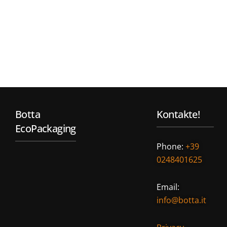
Botta
Kontakte!
EcoPackaging
Phone:
+39
0248401625
Email:
info@botta.it