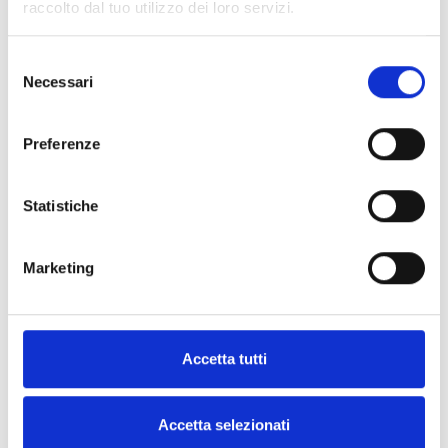
raccolto dal tuo utilizzo dei loro servizi.
Welche Verpackungsgrößen sind verfügbar? Bieten Sie Sondergrößen an?
Selezione
Necessari
Wie kann ich ein Angebot für umweltfreundliche Verpackungen erhalten, wenn ich
del
noch nicht alle Details habe?
consenso
Kann ich das technische Datenblatt vor der Bestellung erhalten?
Preferenze
Bieten Sie flexible Zahlungsbedingungen für Bestellungen von nachhaltigen
Verpackungen an?
Statistiche
Wie lange sind die Lieferzeiten innerhalb Italiens und Europas?
Marketing
Accetta tutti
Accetta selezionati