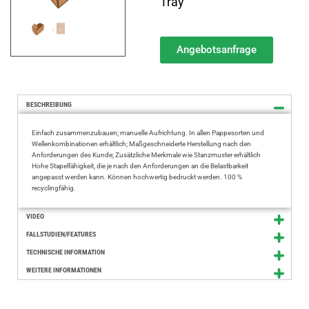
Tray
Angebotsanfrage
BESCHREIBUNG
Einfach zusammenzubauen; manuelle Aufrichtung. In allen Pappesorten und
Wellenkombinationen erhältlich; Maßgeschneiderte Herstellung nach den
Anforderungen des Kunde; Zusätzliche Merkmale wie Stanzmuster erhältlich
Hohe Stapelfähigkeit, die je nach den Anforderungen an die Belastbarkeit
angepasst werden kann. Können hochwertig bedruckt werden. 100 %
recyclingfähig.
VIDEO
FALLSTUDIEN/FEATURES
TECHNISCHE INFORMATION
WEITERE INFORMATIONEN