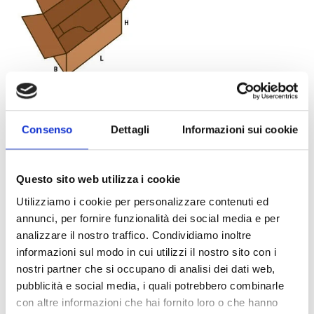
FEFCO 713
Consenso
Dettagli
Informazioni sui cookie
Questo sito web utilizza i cookie
Utilizziamo i cookie per personalizzare contenuti ed
Frequently Asked Questions – BOTTA
annunci, per fornire funzionalità dei social media e per
EcoPackaging
analizzare il nostro traffico. Condividiamo inoltre
informazioni sul modo in cui utilizzi il nostro sito con i
nostri partner che si occupano di analisi dei dati web,
Bieten Sie Angebote für nachhaltige Verpackungen gemäß EXW-, DAP- oder DDP-
Konditionen an?
pubblicità e social media, i quali potrebbero combinarle
con altre informazioni che hai fornito loro o che hanno
Kann ich Muster von umweltfreundlichen Verpackungen zum Testen erhalten,
wenn ich mich außerhalb Italiens befinde?