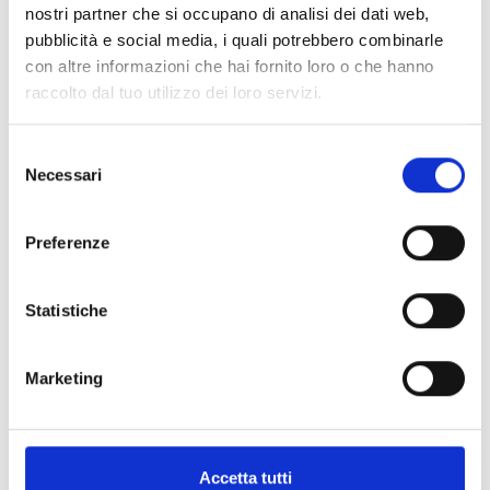
nostri partner che si occupano di analisi dei dati web,
pubblicità e social media, i quali potrebbero combinarle
con altre informazioni che hai fornito loro o che hanno
raccolto dal tuo utilizzo dei loro servizi.
Selezione
Necessari
del
consenso
Preferenze
PREVIOUS
NEXT
VON DER FAMILIENUNTERNEHMEN ZUM WELTWEITEN FÜHRER: LARA BOTTA SPRICHT ÜBER NACHHALTIGE VERPACKUNG BEIM MILANO MARKETING FESTIVAL 2025
BOTTA EcoPackaging unter den wenigen für das EU-Projekt SPEED-FEM ausgewählten Unternehmen
Statistiche
Marketing
Accetta tutti