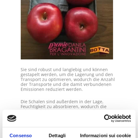
Sie sind robust und langlebig und können
gestapelt werden, um die Lagerung und den
Transport zu optimieren, wodurch die Anzahl
der Transporte und die damit verbundenen
Emissionen reduziert werden.
Die Schalen sind außerdem in der Lage,
Feuchtigkeit zu absorbieren, wodurch die
Schimmelbildung verringert wird, die
Produkte länger frisch bleiben und ihre
Haltbarkeit verlängert wird.
Diese
umweltfreundliche Verpackung
ist auch
Consenso
Dettagli
Informazioni sui cookie