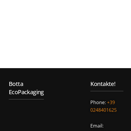
Botta
Kontakte!
EcoPackaging
Phone:
+39
0248401625
Email: