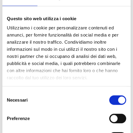
in verschiedenen vorgeformten Modellen
erhältlich.
Questo sito web utilizza i cookie
Utilizziamo i cookie per personalizzare contenuti ed
annunci, per fornire funzionalità dei social media e per
analizzare il nostro traffico. Condividiamo inoltre
PREVIOUS
NEXT
informazioni sul modo in cui utilizzi il nostro sito con i
Eco-Self Seal Cardboard: die nachhaltige Schutzlösung, auf die Kunden warten!
Simplified Life Cycle Assessment Calculator
nostri partner che si occupano di analisi dei dati web,
pubblicità e social media, i quali potrebbero combinarle
con altre informazioni che hai fornito loro o che hanno
raccolto dal tuo utilizzo dei loro servizi.
Selezione
Necessari
del
consenso
Preferenze