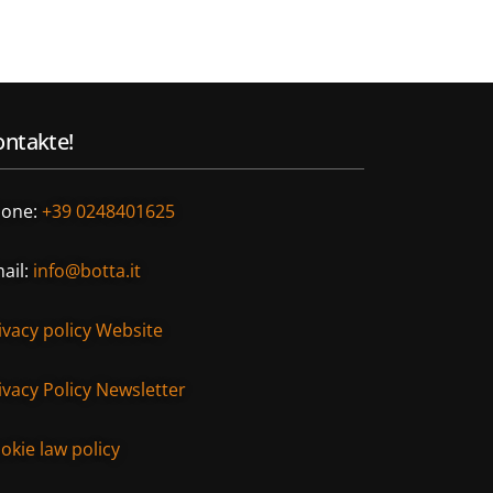
ntakte!
one:
+39 0248401625
ail:
info@botta.it
ivacy policy Website
ivacy Policy Newsletter
okie law policy