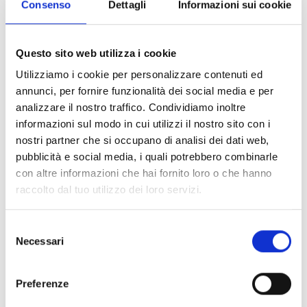
Consenso
Dettagli
Informazioni sui cookie
Questo sito web utilizza i cookie
Utilizziamo i cookie per personalizzare contenuti ed
annunci, per fornire funzionalità dei social media e per
analizzare il nostro traffico. Condividiamo inoltre
informazioni sul modo in cui utilizzi il nostro sito con i
ECO-
ECKENSCHUTZ
nostri partner che si occupano di analisi dei dati web,
MASHED PAPER
pubblicità e social media, i quali potrebbero combinarle
con altre informazioni che hai fornito loro o che hanno
raccolto dal tuo utilizzo dei loro servizi.
Selezione
Necessari
del
consenso
Frequently Asked Questions – BOTTA
EcoPackaging
Preferenze