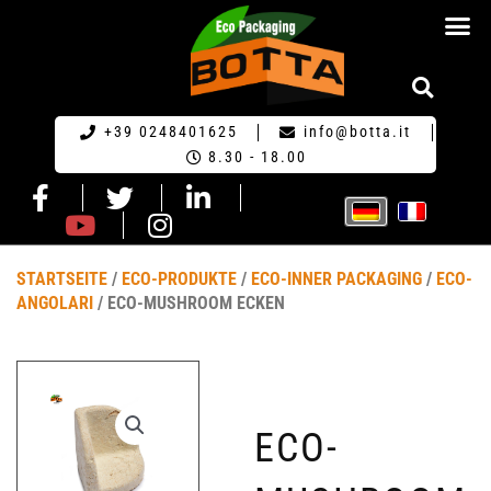
HOME GERM
+39 0248401625
info@botta.it
8.30 - 18.00
STARTSEITE
/
ECO-PRODUKTE
/
ECO-INNER PACKAGING
/
ECO-
ANGOLARI
/ ECO-MUSHROOM ECKEN
ECO-