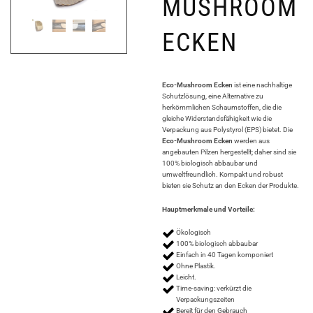
MUSHROOM
ECKEN
Eco-Mushroom Ecken
ist eine nachhaltige
Schutzlösung, eine Alternative zu
herkömmlichen Schaumstoffen, die die
gleiche Widerstandsfähigkeit wie die
Verpackung aus Polystyrol (EPS) bietet. Die
Eco-Mushroom Ecken
werden aus
angebauten Pilzen hergestellt; daher sind sie
100% biologisch abbaubar und
umweltfreundlich. Kompakt und robust
bieten sie Schutz an den Ecken der Produkte.
Hauptmerkmale und Vorteile:
Ökologisch
100% biologisch abbaubar
Einfach in 40 Tagen komponiert
Ohne Plastik.
Leicht.
Time-saving: verkürzt die
Verpackungszeiten
Bereit für den Gebrauch