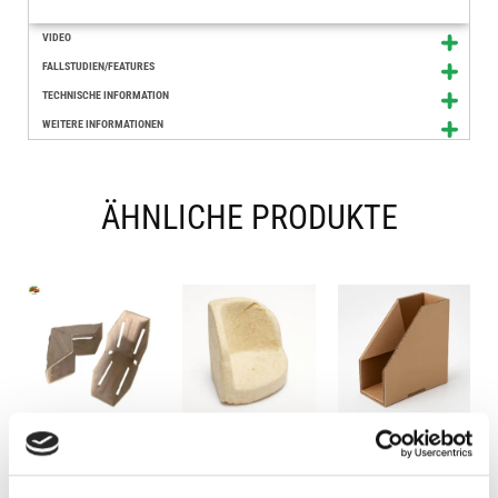
VIDEO
FALLSTUDIEN/FEATURES
TECHNISCHE INFORMATION
WEITERE INFORMATIONEN
ÄHNLICHE PRODUKTE
ECO-WINKEL
ANGOLARI ECO-
ÖKO-
AUS
MUSHROOM
ECKENSCHUTZ
FORMFASER
AUS
WELLPAPPE