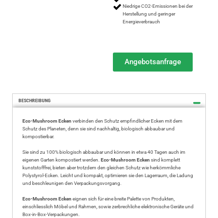
Niedrige CO2-Emissionen bei der
Herstellung und geringer
Energieverbrauch
Angebotsanfrage
BESCHREIBUNG
Eco-Mushroom Ecken
verbinden den Schutz empfindlicher Ecken mit dem
Schutz des Planeten, denn sie sind nachhaltig, biologisch abbaubar und
kompostierbar.
Sie sind zu 100% biologisch abbaubar und können in etwa 40 Tagen auch im
eigenen Garten kompostiert werden.
Eco-Mushroom Ecken
sind komplett
kunststofffrei, bieten aber trotzdem den gleichen Schutz wie herkömmliche
Polystyrol-Ecken. Leicht und kompakt, optimieren sie den Lagerraum, die Ladung
und beschleunigen den Verpackungsvorgang.
Eco-Mushroom Ecken
eignen sich für eine breite Palette von Produkten,
einschliesslich Möbel und Rahmen, sowie zerbrechliche elektronische Geräte und
Box-in-Box-Verpackungen.