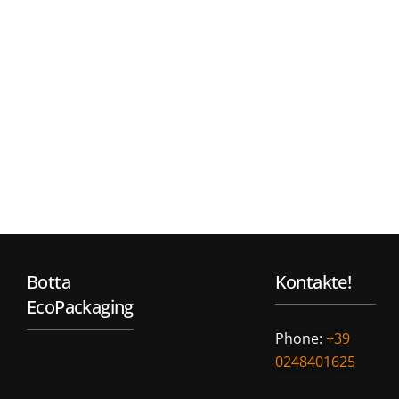
Botta
Kontakte!
EcoPackaging
Phone:
+39
0248401625